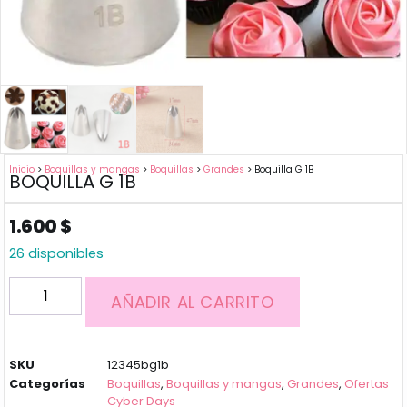
Inicio
>
Boquillas y mangas
>
Boquillas
>
Grandes
> Boquilla G 1B
BOQUILLA G 1B
1.600
$
26 disponibles
AÑADIR AL CARRITO
SKU
12345bg1b
Categorías
Boquillas
,
Boquillas y mangas
,
Grandes
,
Ofertas
Cyber Days