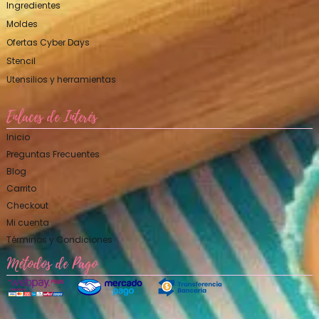
Ingredientes
Moldes
Ofertas Cyber Days
Stencil
Utensilios y herramientas
Enlaces de Interés
Inicio
Preguntas Frecuentes
Blog
Carrito
Checkout
Mi cuenta
Términos y Condiciones
Métodos de Pago