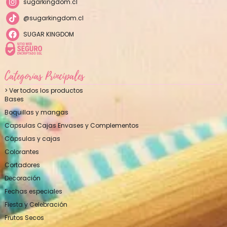
sugarkingdom.cl
@sugarkingdom.cl
SUGAR KINGDOM
Categorías Principales
> Ver todos los productos
Bases
Boquillas y mangas
Capsulas Cajas Envases y Complementos
Cápsulas y cajas
Colorantes
Cortadores
Decoración
Fechas especiales
Fiesta y Celebración
Frutos Secos