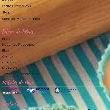
Ofertas Cyber Days
Stencil
Utensilios y herramientas
Enlaces de Interés
Inicio
Preguntas Frecuentes
Blog
Carrito
Checkout
Mi cuenta
Términos y Condiciones
Métodos de Pago
Tienda física