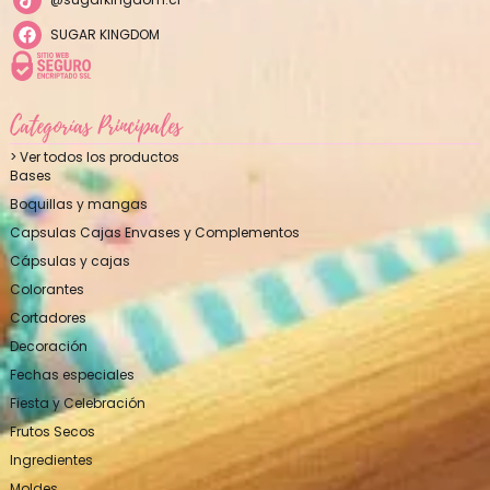
SUGAR KINGDOM
Categorías Principales
> Ver todos los productos
Bases
Boquillas y mangas
Capsulas Cajas Envases y Complementos
Cápsulas y cajas
Colorantes
Cortadores
Decoración
Fechas especiales
Fiesta y Celebración
Frutos Secos
Ingredientes
Moldes