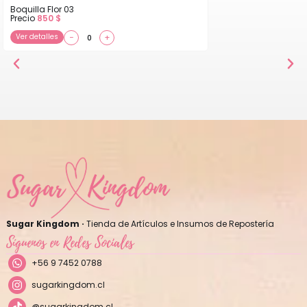
Boquilla Flor 03
Precio
850
$
Ver detalles
−
+
Sugar Kingdom ·
Tienda de Artículos e Insumos de Repostería
Síguenos en Redes Sociales
+56 9 7452 0788
sugarkingdom.cl
@sugarkingdom.cl