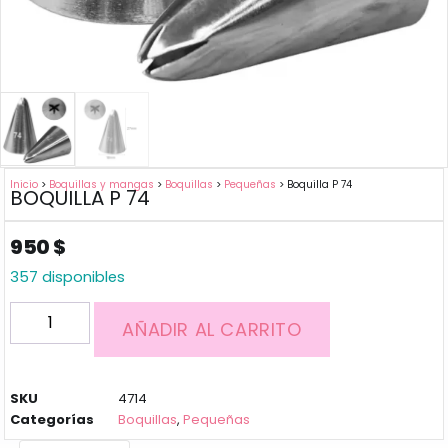
Inicio
>
Boquillas y mangas
>
Boquillas
>
Pequeñas
> Boquilla P 74
BOQUILLA P 74
950
$
357 disponibles
AÑADIR AL CARRITO
SKU
4714
Categorías
Boquillas
,
Pequeñas