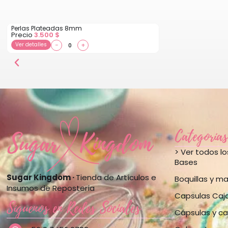
Perlas Plateadas 8mm
Precio
3.500
$
Ver detalles
−
+
Categorías
> Ver todos l
Bases
Sugar Kingdom ·
Tienda de Artículos e
Boquillas y m
Insumos de Repostería
Capsulas Caj
Síguenos en Redes Sociales
Cápsulas y ca