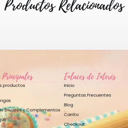
Productos Relacionados
 Principales
Enlaces de Interés
os productos
Inicio
Preguntas Frecuentes
angas
Blog
as Envases y Complementos
Carrito
jas
Checkout