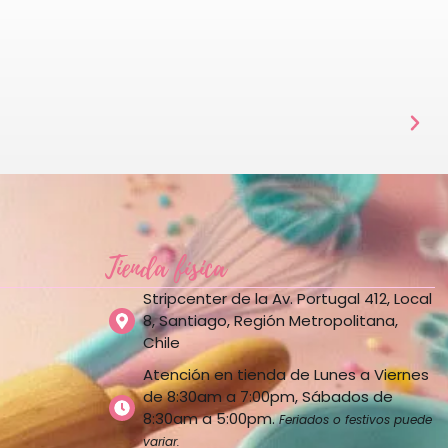
Tienda física
Stripcenter de la Av. Portugal 412, Local
8, Santiago, Región Metropolitana,
Chile
Atención en tienda de Lunes a Viernes
de 8:30am a 7:00pm, Sábados de
8:30am a 5:00pm.
Feriados o festivos puede
variar.