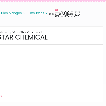
0
uillas Mangas
Insumos
0
$
ila Holográfico Star Chemical
 STAR CHEMICAL
as