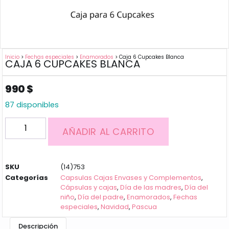
Inicio
>
Fechas especiales
>
Enamorados
> Caja 6 Cupcakes Blanca
CAJA 6 CUPCAKES BLANCA
990
$
87 disponibles
AÑADIR AL CARRITO
SKU
(14)753
Categorías
Capsulas Cajas Envases y Complementos
,
Cápsulas y cajas
,
Día de las madres
,
Día del
niño
,
Día del padre
,
Enamorados
,
Fechas
especiales
,
Navidad
,
Pascua
Descripción