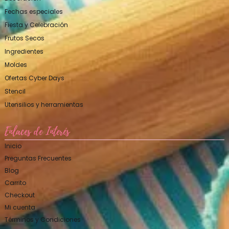
Fechas especiales
Fiesta y Celebración
Frutos Secos
Ingredientes
Moldes
Ofertas Cyber Days
Stencil
Utensilios y herramientas
Enlaces de Interés
Inicio
Preguntas Frecuentes
Blog
Carrito
Checkout
Mi cuenta
Términos y Condiciones