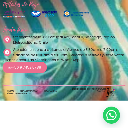
Métodos de Pago
Tienda física
Stripcenter de la Av. Portugal 412, Local 8, Santiago, Región
Metropolitana, Chile
Atención en tienda de Lunes a Viernes de 8:30am a 7:00pm,
Sábados de 8:30am a 5:00pm.
Feriados o festivos puede variar.
¿Tienes consultas? Escríbenos al WhatsApp…
+56 9 7452 0788
Desarrollado por Ingenia Grupo
Creativo
©2026
|
SUGAR KINGDOM
|
©Todos los
derechos reservados