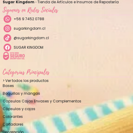
Sugar Kingdom ·
Tienda de Artículos e Insumos de Repostería
Síguenos en Redes Sociales
+56 9 7452 0788
sugarkingdom.cl
@sugarkingdom.cl
SUGAR KINGDOM
Categorías Principales
> Ver todos los productos
Bases
Boquillas y mangas
Capsulas Cajas Envases y Complementos
Cápsulas y cajas
Colorantes
Cortadores
Decoración