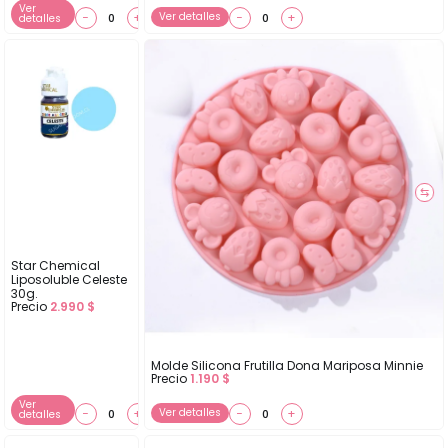
Ver
−
+
Ver detalles
−
+
detalles
⇆
Star Chemical
Liposoluble Celeste
30g.
Precio
2.990
$
Molde Silicona Frutilla Dona Mariposa Minnie
Precio
1.190
$
Ver
−
+
Ver detalles
−
+
detalles