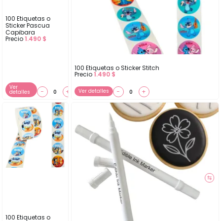
100 Etiquetas o
Sticker Pascua
Capibara
Precio
1.490
$
100 Etiquetas o Sticker Stitch
Precio
1.490
$
Ver
−
+
Ver detalles
−
+
detalles
⇆
100 Etiquetas o