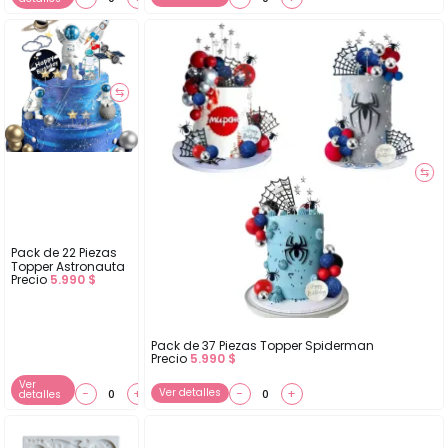
⇆
⇆
Pack de 22 Piezas
Topper Astronauta
Precio
5.990
$
Pack de 37 Piezas Topper Spiderman
Precio
5.990
$
Ver
−
+
Ver detalles
−
+
detalles