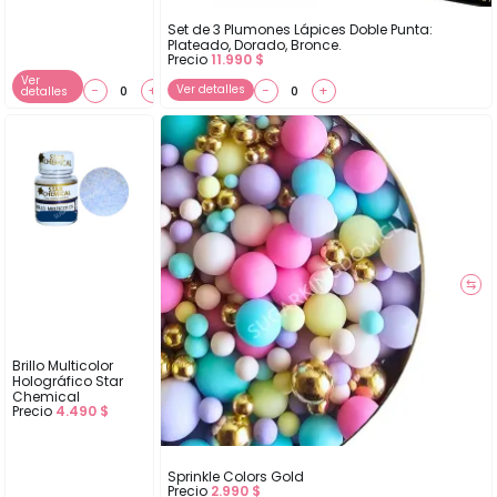
Set de 3 Plumones Lápices Doble Punta:
Plateado, Dorado, Bronce.
Precio
11.990
$
Ver
−
+
Ver detalles
−
+
detalles
⇆
Brillo Multicolor
Holográfico Star
Chemical
Precio
4.490
$
Sprinkle Colors Gold
Precio
2.990
$