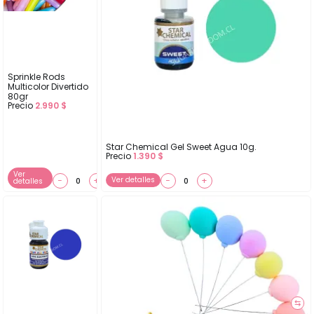
Sprinkle Rods
Multicolor Divertido
80gr
Precio
2.990
$
Star Chemical Gel Sweet Agua 10g.
Precio
1.390
$
Ver
−
+
Ver detalles
−
+
detalles
⇆