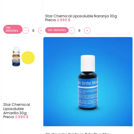
Star Chemical Liposoluble Naranja 30g.
Precio
2.990
$
Ver
−
+
Ver detalles
−
+
detalles
Star Chemical
Liposoluble
Amarillo 30g.
Precio
2.990
$