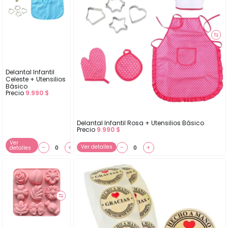
⇆
Delantal Infantil
Celeste + Utensilios
Básico
Precio
9.990
$
Delantal Infantil Rosa + Utensilios Básico
Precio
9.990
$
Ver
−
+
Ver detalles
−
+
detalles
⇆