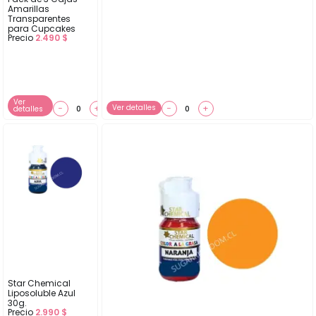
Amarillas
Transparentes
para Cupcakes
Precio
2.490
$
Ver
−
+
Ver detalles
−
+
detalles
Star Chemical
Liposoluble Azul
30g.
Precio
2.990
$