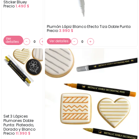
Sticker Bluey
Precio
1.490
$
Plumón Lápiz Blanco Efecto Tiza Doble Punta
Precio
3.990
$
Ver
−
+
Ver detalles
−
+
detalles
Set 3 Lápices
Plumones Doble
Punta: Plateado,
Dorado y Blanco
Precio
11.990
$