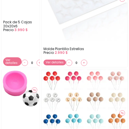
Pack de 5 Cajas
20x20x6
Precio
3.990
$
Molde Plantilla Estrellas
Precio
2.990
$
Ver
−
+
Ver detalles
−
+
detalles
⇆
⇆