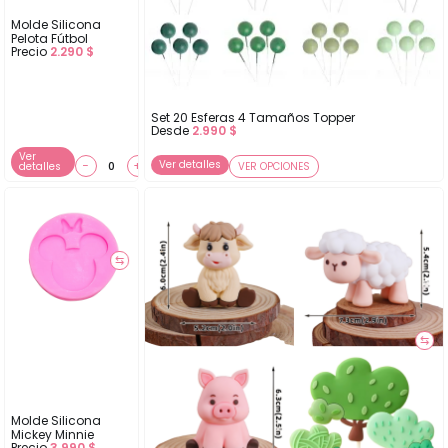
Molde Silicona
Pelota Fútbol
Precio
2.290
$
Set 20 Esferas 4 Tamaños Topper
Desde
2.990
$
Ver
−
+
Ver detalles
detalles
VER OPCIONES
⇆
⇆
Molde Silicona
Mickey Minnie
Precio
3.990
$