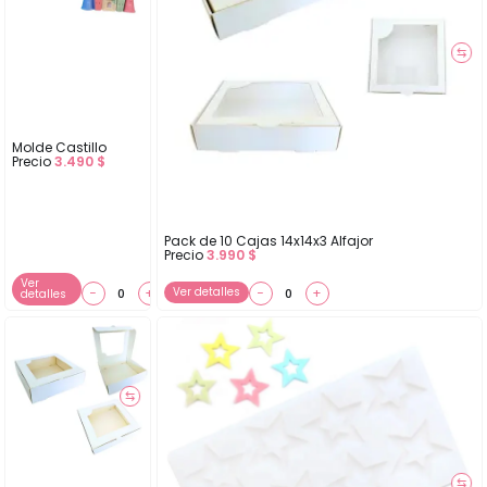
⇆
Molde Castillo
Precio
3.490
$
Pack de 10 Cajas 14x14x3 Alfajor
Precio
3.990
$
Ver
−
+
Ver detalles
−
+
detalles
⇆
⇆