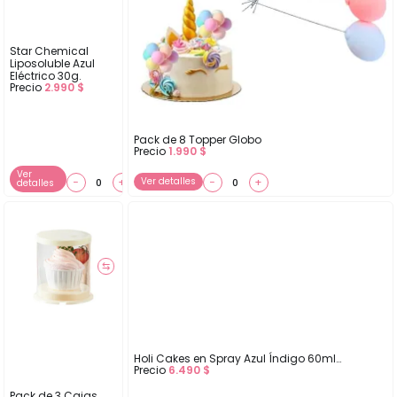
Star Chemical
Liposoluble Azul
Eléctrico 30g.
Precio
2.990
$
Pack de 8 Topper Globo
Precio
1.990
$
Ver
−
+
Ver detalles
−
+
detalles
⇆
Holi Cakes en Spray Azul Índigo 60ml…
Precio
6.490
$
Pack de 3 Cajas