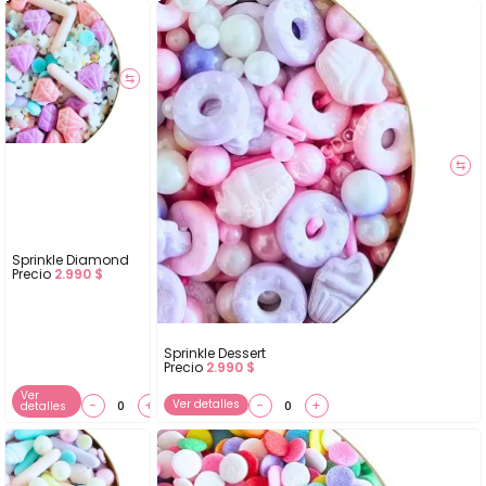
⇆
⇆
Sprinkle Diamond
Precio
2.990
$
Sprinkle Dessert
Precio
2.990
$
Ver
−
+
Ver detalles
−
+
detalles