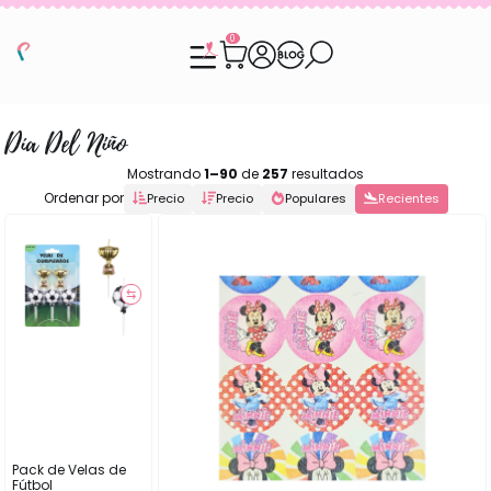
0
Día Del Niño
Mostrando
1–90
de
257
resultados
Ordenar por
Precio
Precio
Populares
Recientes
⇆
Pack de Velas de
Fútbol