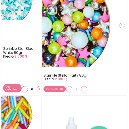
⇆
⇆
Sprinkle Star Blue
White 80gr
Precio
2.500
$
Sprinkle Stellar Party 80gr
Precio
2.990
$
Ver
−
+
Ver detalles
−
+
detalles
⇆