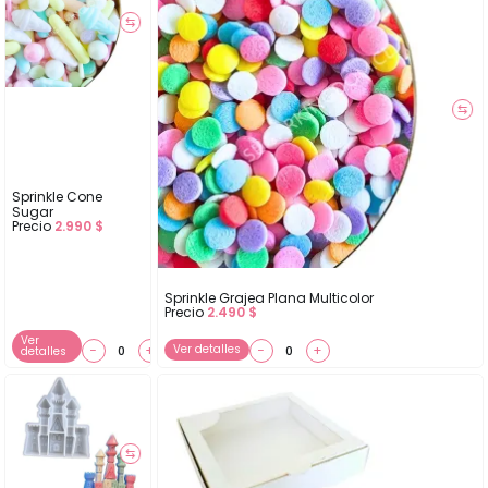
⇆
⇆
Sprinkle Cone
Sugar
Precio
2.990
$
Sprinkle Grajea Plana Multicolor
Precio
2.490
$
Ver
−
+
Ver detalles
−
+
detalles
⇆