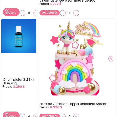
Chefmaster Gel Neon Brite Blue 20g.
Precio
3.290
$
Ver
−
+
Ver detalles
−
+
detalles
⇆
Chefmaster Gel Sky
Blue 20g.
Precio
3.290
$
Pack de 29 Piezas Topper Unicornio Arcoiris
Precio
11.990
$
Ver
−
+
Ver detalles
−
+
detalles