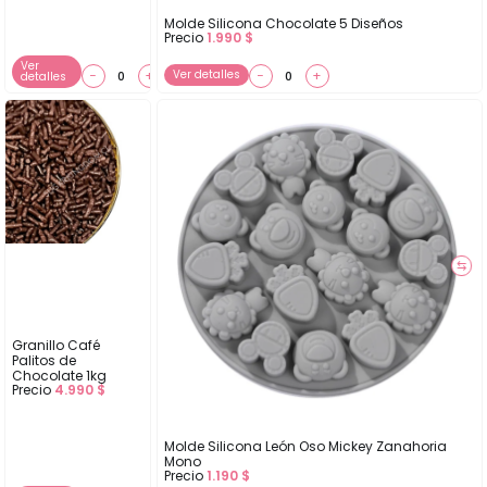
Molde Silicona Chocolate 5 Diseños
Precio
1.990
$
Ver
−
+
Ver detalles
−
+
detalles
⇆
Granillo Café
Palitos de
Chocolate 1kg
Precio
4.990
$
Molde Silicona León Oso Mickey Zanahoria
Mono
Precio
1.190
$