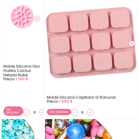
⇆
⇆
Molde Silicona Oso
Frutilla Cactus
Helado Nube
Precio
1.190
$
Molde Silicona Capibara 12 Ranuras
Precio
1.990
$
Ver
−
+
Ver detalles
−
+
detalles