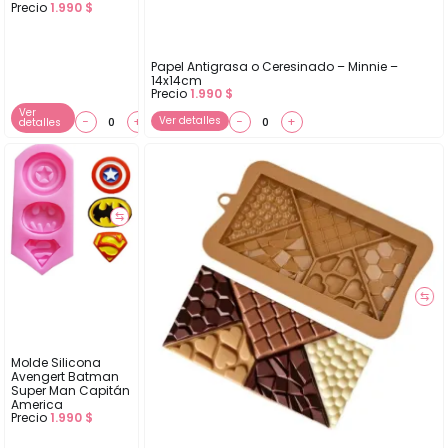
Precio
1.990
$
Papel Antigrasa o Ceresinado – Minnie –
14x14cm
Precio
1.990
$
Ver
−
+
Ver detalles
−
+
detalles
⇆
⇆
Molde Silicona
Avengert Batman
Super Man Capitán
America
Precio
1.990
$