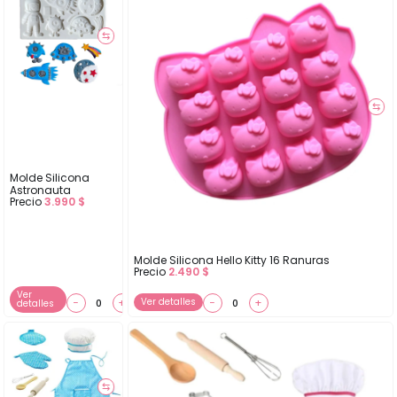
⇆
⇆
Molde Silicona
Astronauta
Precio
3.990
$
Molde Silicona Hello Kitty 16 Ranuras
Precio
2.490
$
Ver
−
+
Ver detalles
−
+
detalles
⇆