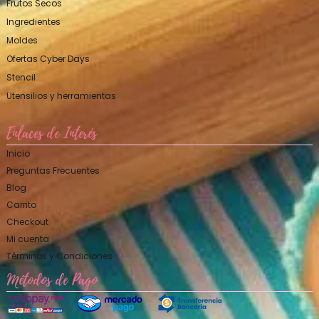
Frutos Secos
Ingredientes
Moldes
Ofertas Cyber Days
Stencil
Utensilios y herramientas
Enlaces de Interés
Inicio
Preguntas Frecuentes
Blog
Carrito
Checkout
Mi cuenta
Términos y Condiciones
Métodos de Pago