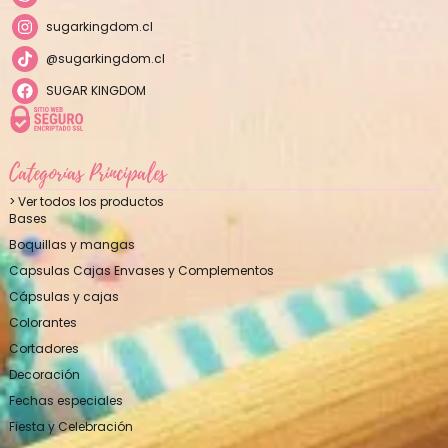
sugarkingdom.cl
@sugarkingdom.cl
SUGAR KINGDOM
Categorías Principales
> Ver todos los productos
Bases
Boquillas y mangas
Capsulas Cajas Envases y Complementos
Cápsulas y cajas
Colorantes
Cortadores
Decoración
Fechas especiales
Fiesta y Celebración