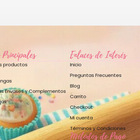
 Principales
Enlaces de Interés
os productos
Inicio
Preguntas Frecuentes
angas
Blog
as Envases y Complementos
Carrito
jas
Checkout
Mi cuenta
Términos y Condiciones
Métodos de Pago