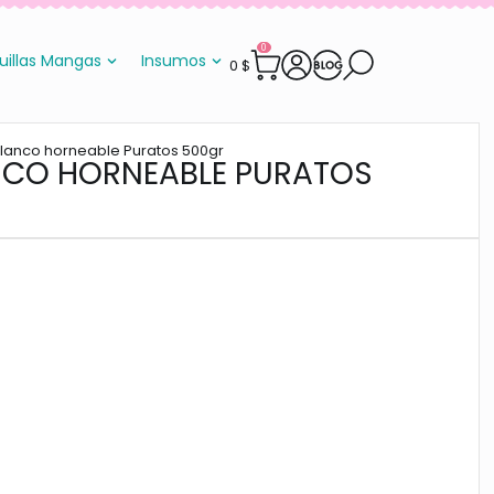
0
uillas Mangas
Insumos
0
$
lanco horneable Puratos 500gr
NCO HORNEABLE PURATOS