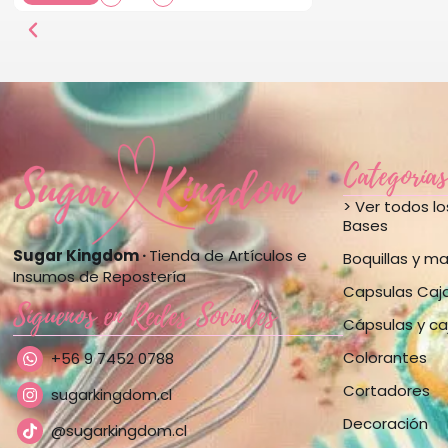
Categorías
> Ver todos l
Bases
Sugar Kingdom ·
Tienda de Artículos e
Boquillas y m
Insumos de Repostería
Capsulas Caj
Síguenos en Redes Sociales
Cápsulas y ca
Colorantes
+56 9 7452 0788
Cortadores
sugarkingdom.cl
Decoración
@sugarkingdom.cl