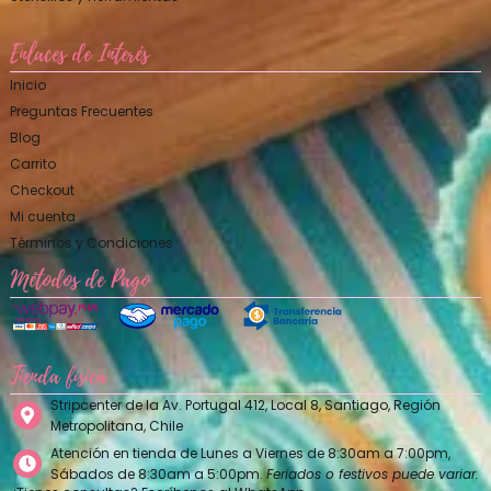
Enlaces de Interés
Inicio
Preguntas Frecuentes
Blog
Carrito
Checkout
Mi cuenta
Términos y Condiciones
Métodos de Pago
Tienda física
Stripcenter de la Av. Portugal 412, Local 8, Santiago, Región
Metropolitana, Chile
Atención en tienda de Lunes a Viernes de 8:30am a 7:00pm,
Sábados de 8:30am a 5:00pm.
Feriados o festivos puede variar.