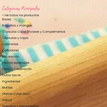
Categorías Principales
> Ver todos los productos
Bases
Boquillas y mangas
Capsulas Cajas Envases y Complementos
Cápsulas y cajas
Colorantes
Cortadores
Decoración
Fechas especiales
Fiesta y Celebración
Frutos Secos
Ingredientes
Moldes
Ofertas Cyber Days
Stencil
Utensilios y herramientas