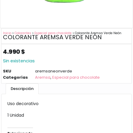
Inicio
>
Colorantes
>
Especial para chocolate
> Colorante Aremsa Verde Neón
COLORANTE AREMSA VERDE NEÓN
4.990
$
Sin existencias
SKU
aremsaneonverde
Categorías
Aremsa
,
Especial para chocolate
Descripción
Uso decorativo
1 Unidad