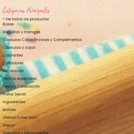
Categorías Principales
> Ver todos los productos
Bases
Boquillas y mangas
Capsulas Cajas Envases y Complementos
Cápsulas y cajas
Colorantes
Cortadores
Decoración
Fechas especiales
Fiesta y Celebración
Frutos Secos
Ingredientes
Moldes
Ofertas Cyber Days
Stencil
Utensilios y herramientas