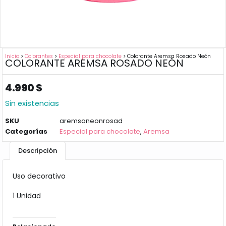
Inicio
>
Colorantes
>
Especial para chocolate
> Colorante Aremsa Rosado Neón
COLORANTE AREMSA ROSADO NEÓN
4.990
$
Sin existencias
SKU
aremsaneonrosad
Categorías
Especial para chocolate
,
Aremsa
Descripción
Uso decorativo
1 Unidad