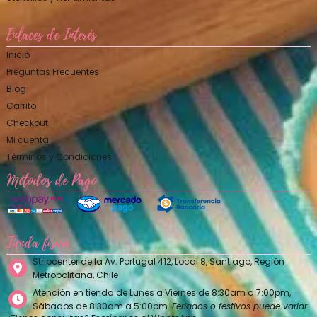
Enlaces de Interés
Inicio
Preguntas Frecuentes
Blog
Carrito
Checkout
Mi cuenta
Términos y Condiciones
Métodos de Pago
Tienda física
Stripcenter de la Av. Portugal 412, Local 8, Santiago, Región
Metropolitana, Chile
Atención en tienda de Lunes a Viernes de 8:30am a 7:00pm,
Sábados de 8:30am a 5:00pm.
Feriados o festivos puede variar.