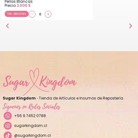
Perlas Blancas
Precio
2.500
$
Ver detalles
−
+
Sugar Kingdom ·
Tienda de Artículos e Insumos de Repostería
Síguenos en Redes Sociales
+56 9 7452 0788
sugarkingdom.cl
@sugarkingdom.cl