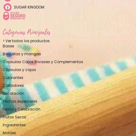
SUGAR KINGDOM
Categorías Principales
> Ver todos los productos
Bases
Boquillas y mangas
Capsulas Cajas Envases y Complementos
Cápsulas y cajas
Colorantes
Cortadores
Decoración
Fechas especiales
Fiesta y Celebración
Frutos Secos
Ingredientes
Moldes