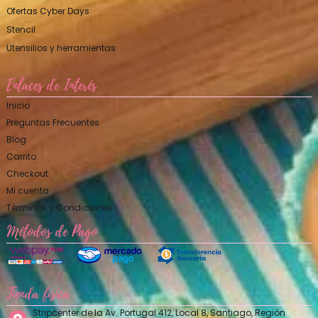
Ofertas Cyber Days
Stencil
Utensilios y herramientas
Enlaces de Interés
Inicio
Preguntas Frecuentes
Blog
Carrito
Checkout
Mi cuenta
Términos y Condiciones
Métodos de Pago
Tienda física
Stripcenter de la Av. Portugal 412, Local 8, Santiago, Región