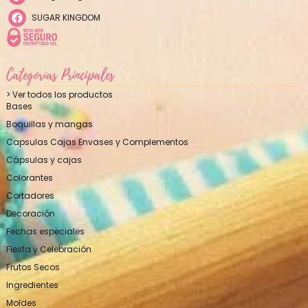
SUGAR KINGDOM
Categorías Principales
> Ver todos los productos
Bases
Boquillas y mangas
Capsulas Cajas Envases y Complementos
Cápsulas y cajas
Colorantes
Cortadores
Decoración
Fechas especiales
Fiesta y Celebración
Frutos Secos
Ingredientes
Moldes