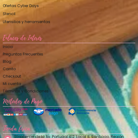
Ofertas Cyber Days
Stencil
Utensilios y herramientas
Enlaces de Interés
Inicio
Preguntas Frecuentes
Blog
Carrito
Checkout
Mi cuenta
Términos y Condiciones
Métodos de Pago
Tienda física
Stripcenter de la Av. Portugal 412, Local 8, Santiago, Región