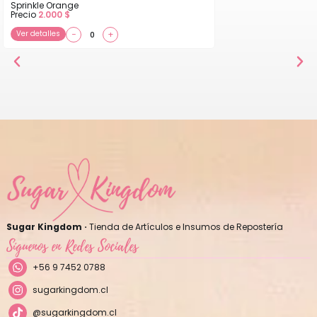
Sprinkle Orange
Precio
2.000
$
Ver detalles
−
+
Sugar Kingdom ·
Tienda de Artículos e Insumos de Repostería
Síguenos en Redes Sociales
+56 9 7452 0788
sugarkingdom.cl
@sugarkingdom.cl