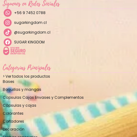
Síguenos en Redes Sociales
+56 9 7452 0788
sugarkingdom.cl
@sugarkingdom.cl
SUGAR KINGDOM
Categorías Principales
> Ver todos los productos
Bases
Boquillas y mangas
Capsulas Cajas Envases y Complementos
Cápsulas y cajas
Colorantes
Cortadores
Decoración