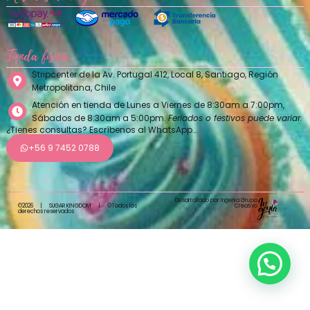
Tienda física
Stripcenter de la Av. Portugal 412, Local 8, Santiago, Región
Metropolitana, Chile
Atención en tienda de Lunes a Viernes de 8:30am a 7:00pm,
Sábados de 8:30am a 5:00pm.
Feriados o festivos puede variar.
¿Tienes consultas? Escríbenos al WhatsApp…
+56 9 7452 0788
Desarrollado por Ingenia Grupo
Creativo
©2026
|
SUGAR KINGDOM
|
©Todos los
derechos reservados