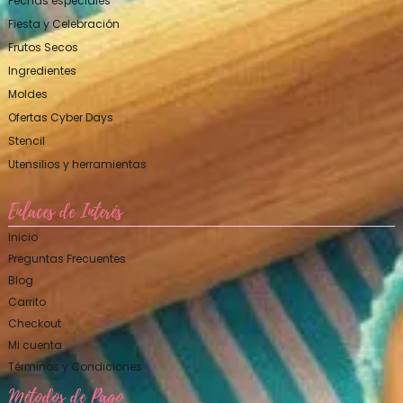
Fechas especiales
Fiesta y Celebración
Frutos Secos
Ingredientes
Moldes
Ofertas Cyber Days
Stencil
Utensilios y herramientas
Enlaces de Interés
Inicio
Preguntas Frecuentes
Blog
Carrito
Checkout
Mi cuenta
Términos y Condiciones
Métodos de Pago