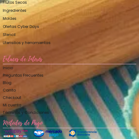
Frutos Secos
Ingredientes
Moldes
Ofertas Cyber Days
Stencil
Utensilios y herramientas
Enlaces de Interés
Inicio
Preguntas Frecuentes
Blog
Carrito
Checkout
Mi cuenta
Términos y Condiciones
Métodos de Pago