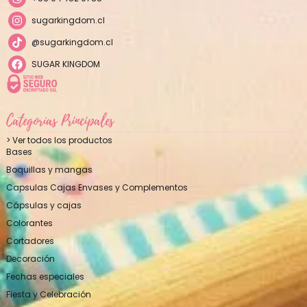
sugarkingdom.cl
@sugarkingdom.cl
SUGAR KINGDOM
Categorías Principales
> Ver todos los productos
Bases
Boquillas y mangas
Capsulas Cajas Envases y Complementos
Cápsulas y cajas
Colorantes
Cortadores
Decoración
Fechas especiales
Fiesta y Celebración