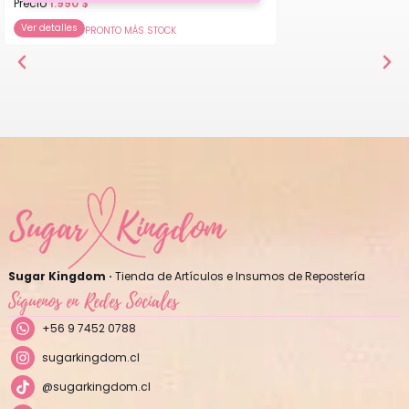
Precio
1.990
$
Ver detalles
PRONTO MÁS STOCK
Sugar Kingdom ·
Tienda de Artículos e Insumos de Repostería
Síguenos en Redes Sociales
+56 9 7452 0788
sugarkingdom.cl
@sugarkingdom.cl