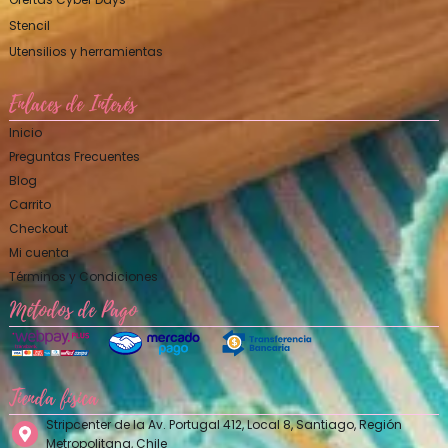
Stencil
Utensilios y herramientas
Enlaces de Interés
Inicio
Preguntas Frecuentes
Blog
Carrito
Checkout
Mi cuenta
Términos y Condiciones
Métodos de Pago
Tienda física
Stripcenter de la Av. Portugal 412, Local 8, Santiago, Región
Metropolitana, Chile