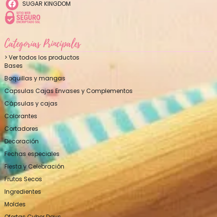
SUGAR KINGDOM
Categorías Principales
> Ver todos los productos
Bases
Boquillas y mangas
Capsulas Cajas Envases y Complementos
Cápsulas y cajas
Colorantes
Cortadores
Decoración
Fechas especiales
Fiesta y Celebración
Frutos Secos
Ingredientes
Moldes
Ofertas Cyber Days