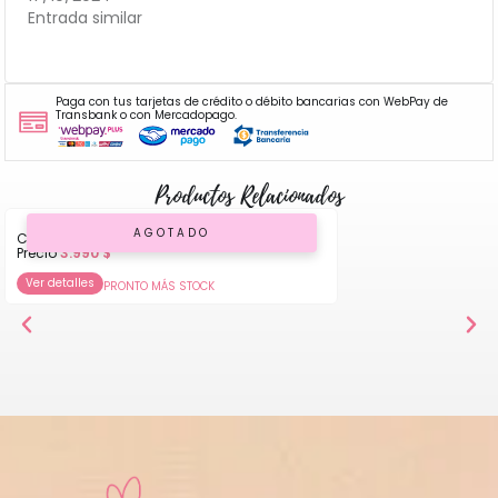
Entrada similar
Paga con tus tarjetas de crédito o débito bancarias con WebPay de
Transbank o con Mercadopago.
Productos Relacionados
AGOTADO
Ciruela Deshidratada Sin Carozo 500gr
Precio
3.990
$
Ver detalles
PRONTO MÁS STOCK