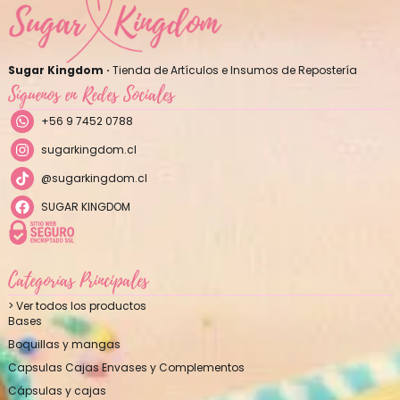
Sugar Kingdom ·
Tienda de Artículos e Insumos de Repostería
Síguenos en Redes Sociales
+56 9 7452 0788
sugarkingdom.cl
@sugarkingdom.cl
SUGAR KINGDOM
Categorías Principales
> Ver todos los productos
Bases
Boquillas y mangas
Capsulas Cajas Envases y Complementos
Cápsulas y cajas