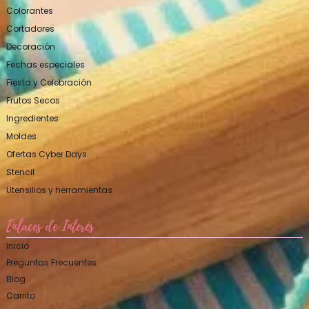
Colorantes
Cortadores
Decoración
Fechas especiales
Fiesta y Celebración
Frutos Secos
Ingredientes
Moldes
Ofertas Cyber Days
Stencil
Utensilios y herramientas
Enlaces de Interés
Inicio
Preguntas Frecuentes
Blog
Carrito