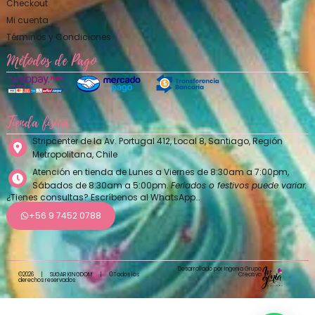
Checkout
Mi cuenta
Términos y Condiciones
Métodos de Pago
Tienda física
Stripcenter de la Av. Portugal 412, Local 8, Santiago, Región
Metropolitana, Chile
Atención en tienda de Lunes a Viernes de 8:30am a 7:00pm,
Sábados de 8:30am a 5:00pm.
Feriados o festivos puede variar.
¿Tienes consultas? Escríbenos al WhatsApp…
+56 9 7452 0788
Desarrollado por Ingenia Grupo
Creativo
©2026
|
SUGAR KINGDOM
|
©Todos los
derechos reservados