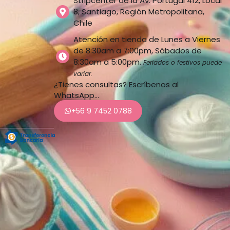
Stripcenter de la Av. Portugal 412, Local
8, Santiago, Región Metropolitana,
Chile
Atención en tienda de Lunes a Viernes
de 8:30am a 7:00pm, Sábados de
8:30am a 5:00pm.
Feriados o festivos puede
variar.
¿Tienes consultas? Escríbenos al
WhatsApp…
+56 9 7452 0788