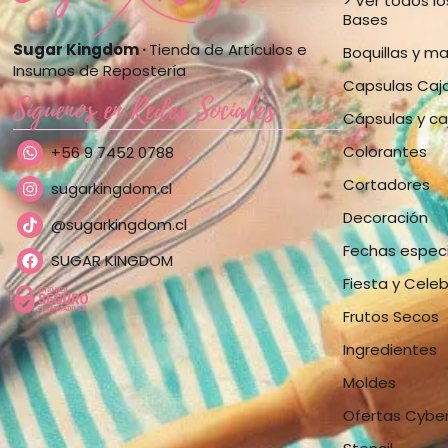
> Ver todos l
Bases
Sugar Kingdom ·
Tienda de Artículos e
Boquillas y m
Insumos de Repostería
Capsulas Caj
Síguenos en Redes Sociales
Cápsulas y ca
Colorantes
+56 9 7452 0788
Cortadores
sugarkingdom.cl
Decoración
@sugarkingdom.cl
Fechas espec
SUGAR KINGDOM
Fiesta y Cele
Frutos Secos
Ingredientes
Moldes
Ofertas Cybe