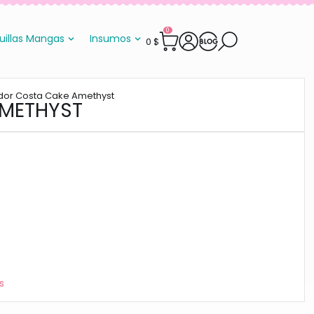
0
uillas Mangas
Insumos
0
$
dor Costa Cake Amethyst
AMETHYST
s