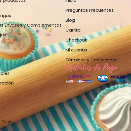
os productos
Inicio
Preguntas Frecuentes
angas
Blog
as Envases y Complementos
Carrito
jas
Checkout
Mi cuenta
Términos y Condiciones
Métodos de Pago
iales
bración
r Days