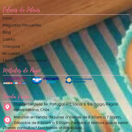
Enlaces de Interés
Inicio
Preguntas Frecuentes
Blog
Carrito
Checkout
Mi cuenta
Términos y Condiciones
Métodos de Pago
Tienda física
Stripcenter de la Av. Portugal 412, Local 8, Santiago, Región
Metropolitana, Chile
Atención en tienda de Lunes a Viernes de 8:30am a 7:00pm,
Sábados de 8:30am a 5:00pm.
Feriados o festivos puede variar.
¿Tienes consultas? Escríbenos al WhatsApp…