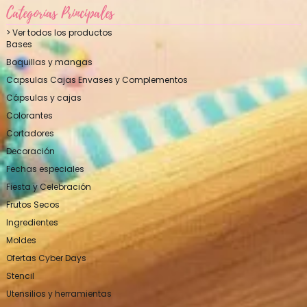
Categorías Principales
> Ver todos los productos
Bases
Boquillas y mangas
Capsulas Cajas Envases y Complementos
Cápsulas y cajas
Colorantes
Cortadores
Decoración
Fechas especiales
Fiesta y Celebración
Frutos Secos
Ingredientes
Moldes
Ofertas Cyber Days
Stencil
Utensilios y herramientas