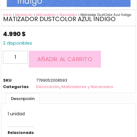
Inicio
>
Decoración
>
Matizadores y Nacarados
> Matizador DustColor Azul Índigo
MATIZADOR DUSTCOLOR AZUL ÍNDIGO
4.990
$
2 disponibles
AÑADIR AL CARRITO
SKU
7799052008593
Categorías
Decoración
,
Matizadores y Nacarados
Descripción
1 unidad
Relacionado