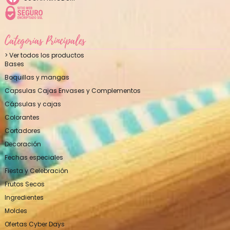
Categorías Principales
> Ver todos los productos
Bases
Boquillas y mangas
Capsulas Cajas Envases y Complementos
Cápsulas y cajas
Colorantes
Cortadores
Decoración
Fechas especiales
Fiesta y Celebración
Frutos Secos
Ingredientes
Moldes
Ofertas Cyber Days