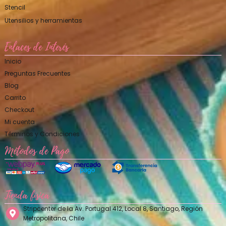
Stencil
Utensilios y herramientas
Enlaces de Interés
Inicio
Preguntas Frecuentes
Blog
Carrito
Checkout
Mi cuenta
Términos y Condiciones
Métodos de Pago
Tienda física
Stripcenter de la Av. Portugal 412, Local 8, Santiago, Región
Metropolitana, Chile