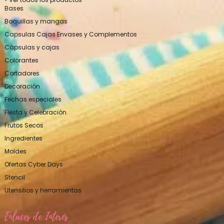
Bases
Boquillas y mangas
Capsulas Cajas Envases y Complementos
Cápsulas y cajas
Colorantes
Cortadores
Decoración
Fechas especiales
Fiesta y Celebración
Frutos Secos
Ingredientes
Moldes
Ofertas Cyber Days
Stencil
Utensilios y herramientas
Enlaces de Interés