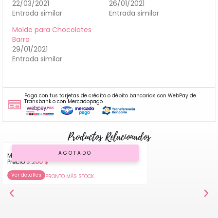
22/03/2021
26/01/2021
Entrada similar
Entrada similar
Molde para Chocolates
Barra
29/01/2021
Entrada similar
Paga con tus tarjetas de crédito o débito bancarias con WebPay de
Transbank o con Mercadopago.
Productos Relacionados
AGOTADO
Molde de Silicona para Queque
Precio
3.200
$
Ver detalles
PRONTO MÁS STOCK