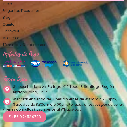
Inicio
Preguntas Frecuentes
Blog
Carrito
Checkout
Mi cuenta
Términos y Condiciones
Métodos de Pago
Tienda física
Stripcenter de la Av. Portugal 412, Local 8, Santiago, Región
Metropolitana, Chile
Atención en tienda de Lunes a Viernes de 8:30am a 7:00pm,
Sábados de 8:30am a 5:00pm.
Feriados o festivos puede variar.
¿Tienes consultas? Escríbenos al WhatsApp…
+56 9 7452 0788