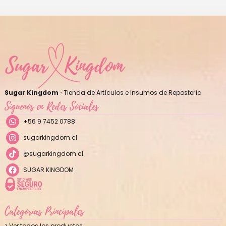
Sugar Kingdom ·
Tienda de Artículos e Insumos de Repostería
Síguenos en Redes Sociales
+56 9 7452 0788
sugarkingdom.cl
@sugarkingdom.cl
SUGAR KINGDOM
Categorías Principales
> Ver todos los productos