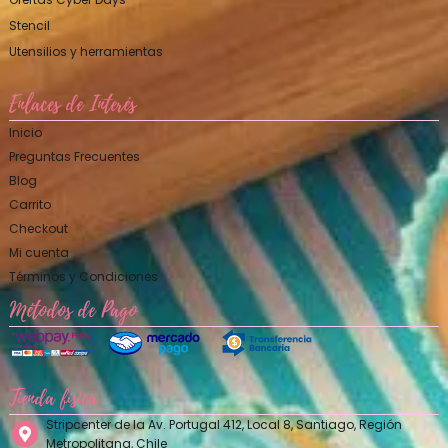
Stencil
Utensilios y herramientas
Enlaces de Interés
Inicio
Preguntas Frecuentes
Blog
Carrito
Checkout
Mi cuenta
Términos y Condiciones
Métodos de Pago
Tienda física
Stripcenter de la Av. Portugal 412, Local 8, Santiago, Región
Metropolitana, Chile