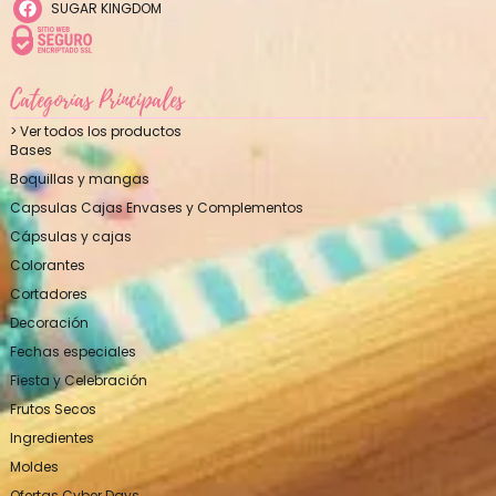
SUGAR KINGDOM
Categorías Principales
> Ver todos los productos
Bases
Boquillas y mangas
Capsulas Cajas Envases y Complementos
Cápsulas y cajas
Colorantes
Cortadores
Decoración
Fechas especiales
Fiesta y Celebración
Frutos Secos
Ingredientes
Moldes
Ofertas Cyber Days