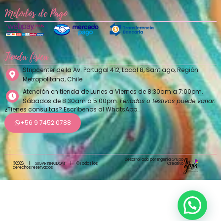
Métodos de Pago
Tienda física
Stripcenter de la Av. Portugal 412, Local 8, Santiago, Región
Metropolitana, Chile
Atención en tienda de Lunes a Viernes de 8:30am a 7:00pm,
Sábados de 8:30am a 5:00pm.
Feriados o festivos puede variar.
¿Tienes consultas? Escríbenos al WhatsApp…
+56 9 7452 0788
Desarrollado por Ingenia Grupo
Creativo
©2026
|
SUGAR KINGDOM
|
©Todos los
derechos reservados