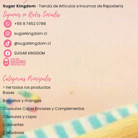
Sugar Kingdom ·
Tienda de Artículos e Insumos de Repostería
Síguenos en Redes Sociales
+56 9 7452 0788
sugarkingdom.cl
@sugarkingdom.cl
SUGAR KINGDOM
Categorías Principales
> Ver todos los productos
Bases
Boquillas y mangas
Capsulas Cajas Envases y Complementos
Cápsulas y cajas
Colorantes
Cortadores