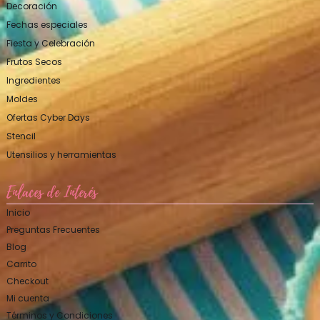
Decoración
Fechas especiales
Fiesta y Celebración
Frutos Secos
Ingredientes
Moldes
Ofertas Cyber Days
Stencil
Utensilios y herramientas
Enlaces de Interés
Inicio
Preguntas Frecuentes
Blog
Carrito
Checkout
Mi cuenta
Términos y Condiciones