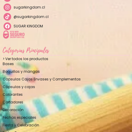
sugarkingdom.cl
@sugarkingdom.cl
SUGAR KINGDOM
Categorías Principales
> Ver todos los productos
Bases
Boquillas y mangas
Capsulas Cajas Envases y Complementos
Cápsulas y cajas
Colorantes
Cortadores
Decoración
Fechas especiales
Fiesta y Celebración