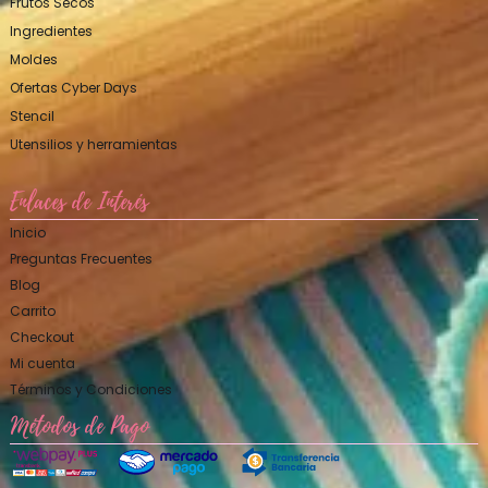
Frutos Secos
Ingredientes
Moldes
Ofertas Cyber Days
Stencil
Utensilios y herramientas
Enlaces de Interés
Inicio
Preguntas Frecuentes
Blog
Carrito
Checkout
Mi cuenta
Términos y Condiciones
Métodos de Pago