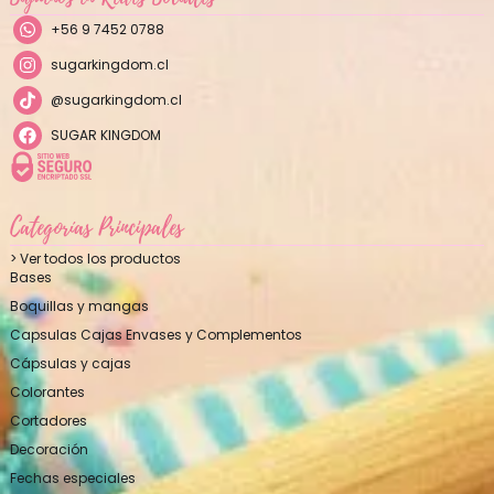
+56 9 7452 0788
sugarkingdom.cl
@sugarkingdom.cl
SUGAR KINGDOM
Categorías Principales
> Ver todos los productos
Bases
Boquillas y mangas
Capsulas Cajas Envases y Complementos
Cápsulas y cajas
Colorantes
Cortadores
Decoración
Fechas especiales