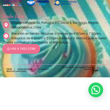
Tienda física
Stripcenter de la Av. Portugal 412, Local 8, Santiago, Región
Metropolitana, Chile
Atención en tienda de Lunes a Viernes de 8:30am a 7:00pm,
Sábados de 8:30am a 5:00pm.
Feriados o festivos puede variar.
¿Tienes consultas? Escríbenos al WhatsApp…
+56 9 7452 0788
Desarrollado por Ingenia Grupo
Creativo
©2026
|
SUGAR KINGDOM
|
©Todos los
derechos reservados