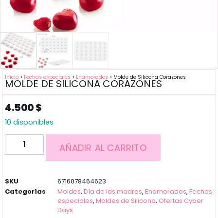
Inicio
>
Fechas especiales
>
Enamorados
> Molde de Silicona Corazones
MOLDE DE SILICONA CORAZONES
4.500
$
10 disponibles
AÑADIR AL CARRITO
SKU
6716078464623
Categorías
Moldes
,
Día de las madres
,
Enamorados
,
Fechas
especiales
,
Moldes de Silicona
,
Ofertas Cyber
Days