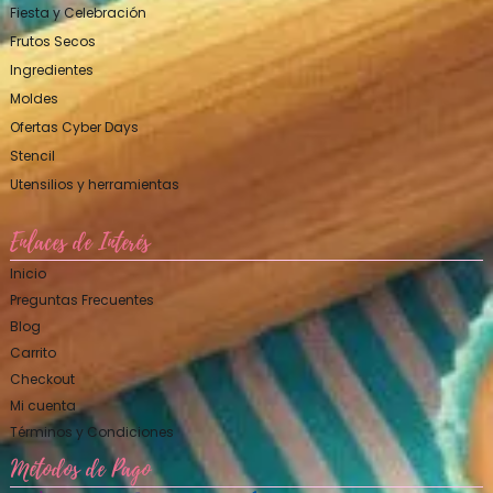
Fiesta y Celebración
Frutos Secos
Ingredientes
Moldes
Ofertas Cyber Days
Stencil
Utensilios y herramientas
Enlaces de Interés
Inicio
Preguntas Frecuentes
Blog
Carrito
Checkout
Mi cuenta
Términos y Condiciones
Métodos de Pago