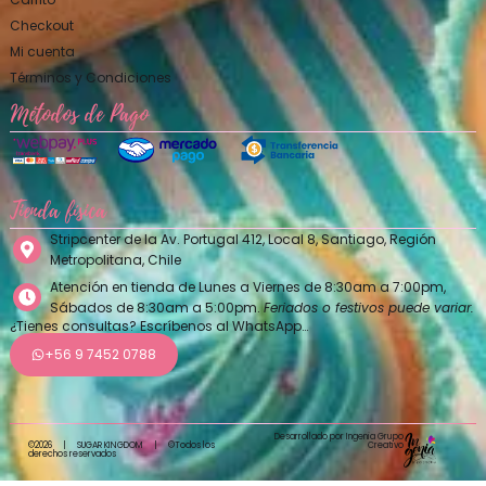
Checkout
Mi cuenta
Términos y Condiciones
Métodos de Pago
Tienda física
Stripcenter de la Av. Portugal 412, Local 8, Santiago, Región
Metropolitana, Chile
Atención en tienda de Lunes a Viernes de 8:30am a 7:00pm,
Sábados de 8:30am a 5:00pm.
Feriados o festivos puede variar.
¿Tienes consultas? Escríbenos al WhatsApp…
+56 9 7452 0788
Desarrollado por Ingenia Grupo
Creativo
©2026
|
SUGAR KINGDOM
|
©Todos los
derechos reservados