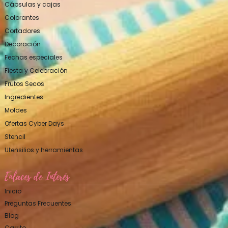
Cápsulas y cajas
Colorantes
Cortadores
Decoración
Fechas especiales
Fiesta y Celebración
Frutos Secos
Ingredientes
Moldes
Ofertas Cyber Days
Stencil
Utensilios y herramientas
Enlaces de Interés
Inicio
Preguntas Frecuentes
Blog
Carrito