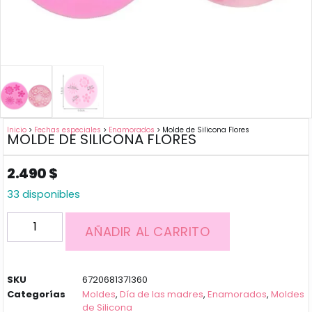
Inicio
>
Fechas especiales
>
Enamorados
> Molde de Silicona Flores
MOLDE DE SILICONA FLORES
2.490
$
33 disponibles
AÑADIR AL CARRITO
SKU
6720681371360
Categorías
Moldes
,
Día de las madres
,
Enamorados
,
Moldes
de Silicona