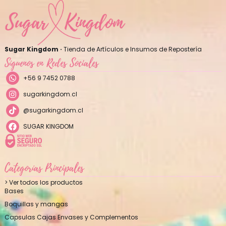
Sugar Kingdom ·
Tienda de Artículos e Insumos de Repostería
Síguenos en Redes Sociales
+56 9 7452 0788
sugarkingdom.cl
@sugarkingdom.cl
SUGAR KINGDOM
Categorías Principales
> Ver todos los productos
Bases
Boquillas y mangas
Capsulas Cajas Envases y Complementos