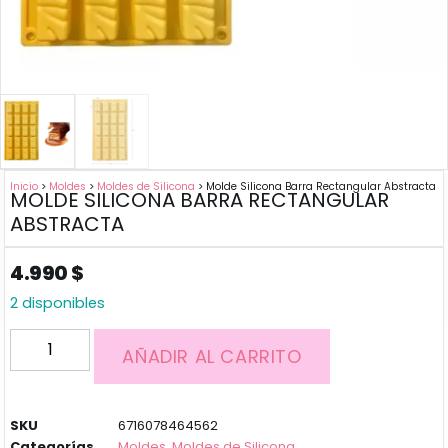
Inicio
>
Moldes
>
Moldes de Silicona
> Molde Silicona Barra Rectangular Abstracta
MOLDE SILICONA BARRA RECTANGULAR
ABSTRACTA
4.990
$
2 disponibles
AÑADIR AL CARRITO
SKU
6716078464562
Categorías
Moldes
,
Moldes de Silicona