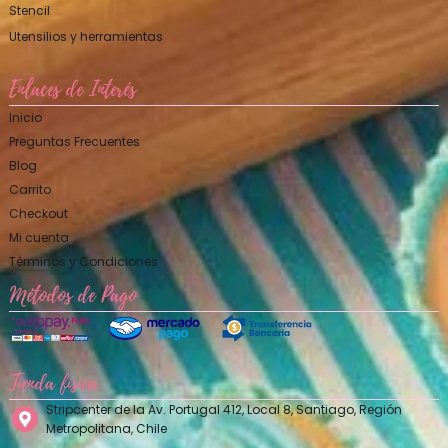
Stencil
Utensilios y herramientas
Enlaces de Interés
Inicio
Preguntas Frecuentes
Blog
Carrito
Checkout
Mi cuenta
Términos y Condiciones
Métodos de Pago
Tienda física
Stripcenter de la Av. Portugal 412, Local 8, Santiago, Región
Metropolitana, Chile