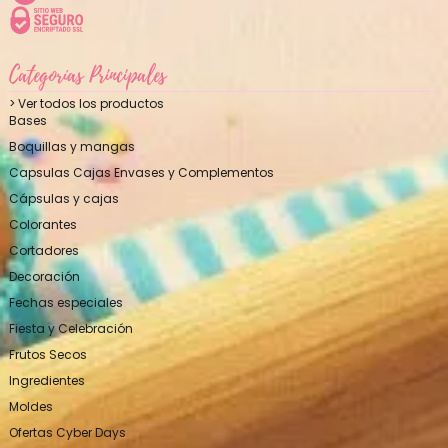
Categorías Principales
> Ver todos los productos
Bases
Boquillas y mangas
Capsulas Cajas Envases y Complementos
Cápsulas y cajas
Colorantes
Cortadores
Decoración
Fechas especiales
Fiesta y Celebración
Frutos Secos
Ingredientes
Moldes
Ofertas Cyber Days