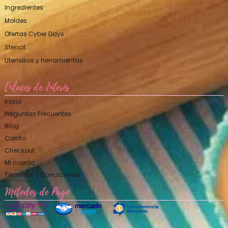
Ingredientes
Moldes
Ofertas Cyber Days
Stencil
Utensilios y herramientas
Enlaces de Interés
Inicio
Preguntas Frecuentes
Blog
Carrito
Checkout
Mi cuenta
Términos y Condiciones
Métodos de Pago