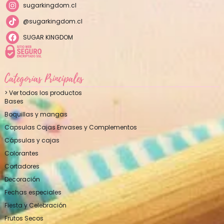
sugarkingdom.cl
@sugarkingdom.cl
SUGAR KINGDOM
Categorías Principales
> Ver todos los productos
Bases
Boquillas y mangas
Capsulas Cajas Envases y Complementos
Cápsulas y cajas
Colorantes
Cortadores
Decoración
Fechas especiales
Fiesta y Celebración
Frutos Secos