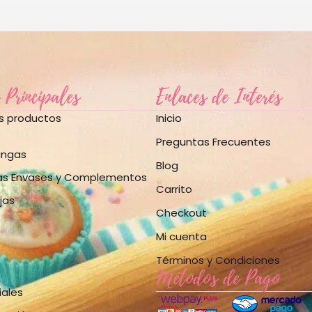
 Principales
Enlaces de Interés
os productos
Inicio
Preguntas Frecuentes
angas
Blog
as Envases y Complementos
Carrito
jas
Checkout
Mi cuenta
Términos y Condiciones
Métodos de Pago
iales