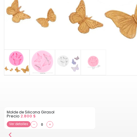
Molde de Silicona Girasol
Precio
2.800
$
Ver detalles
−
+