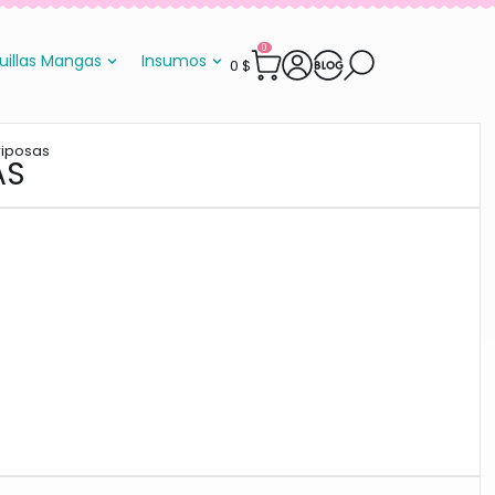
0
uillas Mangas
Insumos
0
$
riposas
AS