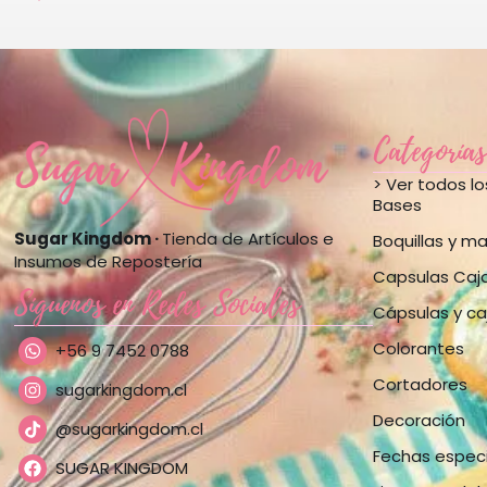
Categorías
> Ver todos l
Bases
Sugar Kingdom ·
Tienda de Artículos e
Boquillas y m
Insumos de Repostería
Capsulas Caj
Síguenos en Redes Sociales
Cápsulas y ca
Colorantes
+56 9 7452 0788
Cortadores
sugarkingdom.cl
Decoración
@sugarkingdom.cl
Fechas espec
SUGAR KINGDOM