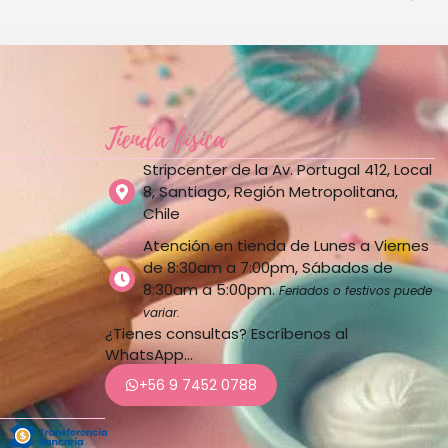
Tienda física
Stripcenter de la Av. Portugal 412, Local
8, Santiago, Región Metropolitana,
Chile
Atención en tienda de Lunes a Viernes
de 8:30am a 7:00pm, Sábados de
8:30am a 5:00pm.
Feriados o festivos puede
variar.
¿Tienes consultas? Escríbenos al
WhatsApp…
+56 9 7452 0788