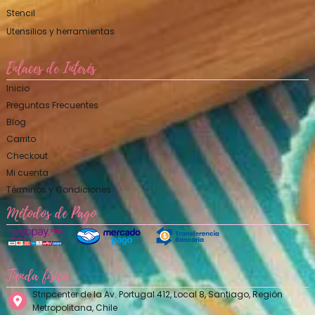
Stencil
Utensilios y herramientas
Enlaces de Interés
Inicio
Preguntas Frecuentes
Blog
Carrito
Checkout
Mi cuenta
Términos y Condiciones
Métodos de Pago
Tienda física
Stripcenter de la Av. Portugal 412, Local 8, Santiago, Región
Metropolitana, Chile