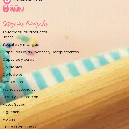
SUGAR KINGDOM
Categorías Principales
> Ver todos los productos
Bases
Boquillas y mangas
Capsulas Cajas Envases y Complementos
Cápsulas y cajas
Colorantes
Cortadores
Decoración
Fechas especiales
Fiesta y Celebración
Frutos Secos
Ingredientes
Moldes
Ofertas Cyber Days