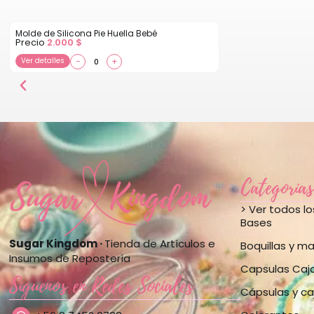
Molde de Silicona Pie Huella Bebé
Precio
2.000
$
Ver detalles
−
+
Categorías
> Ver todos l
Bases
Sugar Kingdom ·
Tienda de Artículos e
Boquillas y m
Insumos de Repostería
Capsulas Caj
Síguenos en Redes Sociales
Cápsulas y ca