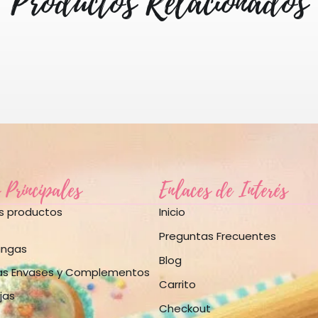
Productos Relacionados
 Principales
Enlaces de Interés
os productos
Inicio
Preguntas Frecuentes
angas
Blog
as Envases y Complementos
Carrito
jas
Checkout