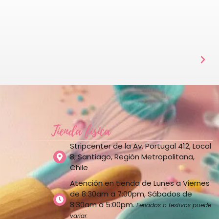
Tienda física
Stripcenter de la Av. Portugal 412, Local
8, Santiago, Región Metropolitana,
Chile
Atención en tienda de Lunes a Viernes
de 8:30am a 7:00pm, Sábados de
8:30am a 5:00pm.
Feriados o festivos puede
variar.