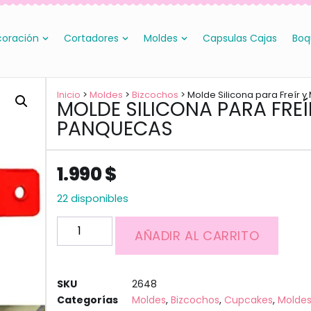
oración
Cortadores
Moldes
Capsulas Cajas
Boq
Inicio
>
Moldes
>
Bizcochos
> Molde Silicona para Freír
MOLDE SILICONA PARA FRE
PANQUECAS
1.990
$
22 disponibles
AÑADIR AL CARRITO
SKU
2648
Categorías
Moldes
,
Bizcochos
,
Cupcakes
,
Moldes