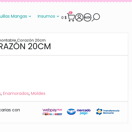
0
uillas Mangas
Insumos
0
$
montable Corazón 20cm
RAZÓN 20CM
s
,
Enamorados
,
Moldes
carias con