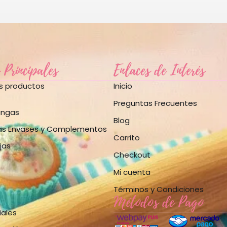
 Principales
Enlaces de Interés
os productos
Inicio
Preguntas Frecuentes
angas
Blog
as Envases y Complementos
Carrito
jas
Checkout
Mi cuenta
Términos y Condiciones
Métodos de Pago
iales