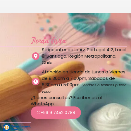
Tienda física
Stripcenter de la Av. Portugal 412, Local
8, Santiago, Región Metropolitana,
Chile
Atención en tienda de Lunes a Viernes
de 8:30am a 7:00pm, Sábados de
8:30am a 5:00pm.
Feriados o festivos puede
variar.
¿Tienes consultas? Escríbenos al
WhatsApp…
+56 9 7452 0788