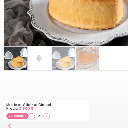
Molde de Silicona Girasol
Precio
2.800
$
Ver detalles
−
+