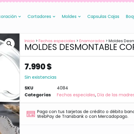
oración
Cortadores
Moldes
Capsulas Cajas
Boq
Inicio
>
Fechas especiales
>
Enamorados
> Moldes Des
MOLDES DESMONTABLE CO
7.990
$
Sin existencias
SKU
4084
Categorías
Fechas especiales
,
Día de las madre
Paga con tus tarjetas de crédito o débito ban
WebPay de Transbank o con Mercadopago.