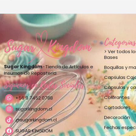
Categorías
> Ver todos l
Bases
Sugar Kingdom ·
Tienda de Artículos e
Boquillas y m
Insumos de Repostería
Capsulas Caj
Síguenos en Redes Sociales
Cápsulas y ca
Colorantes
+56 9 7452 0788
Cortadores
sugarkingdom.cl
Decoración
@sugarkingdom.cl
Fechas espec
SUGAR KINGDOM