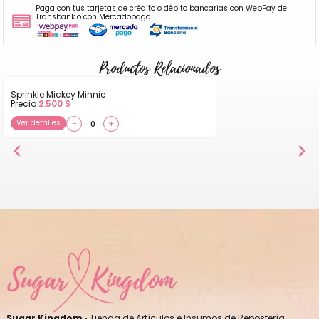
Paga con tus tarjetas de crédito o débito bancarias con WebPay de
Transbank o con Mercadopago.
Productos Relacionados
Sprinkle Mickey Minnie
Precio
2.500
$
Ver detalles
−
+
Sugar Kingdom ·
Tienda de Artículos e Insumos de Repostería