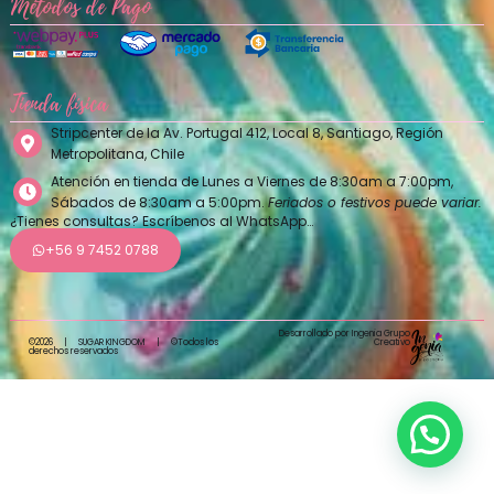
Métodos de Pago
Tienda física
Stripcenter de la Av. Portugal 412, Local 8, Santiago, Región
Metropolitana, Chile
Atención en tienda de Lunes a Viernes de 8:30am a 7:00pm,
Sábados de 8:30am a 5:00pm.
Feriados o festivos puede variar.
¿Tienes consultas? Escríbenos al WhatsApp…
+56 9 7452 0788
Desarrollado por Ingenia Grupo
Creativo
©2026
|
SUGAR KINGDOM
|
©Todos los
derechos reservados