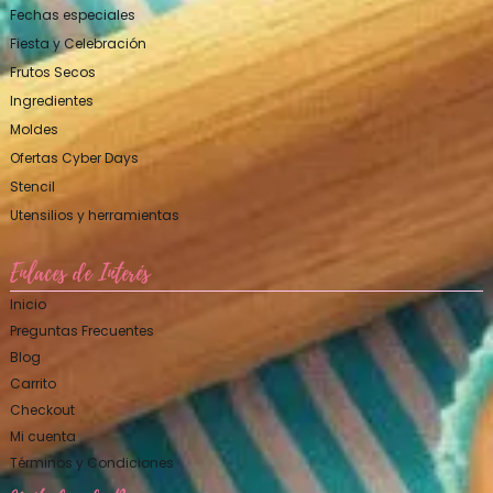
Fechas especiales
Fiesta y Celebración
Frutos Secos
Ingredientes
Moldes
Ofertas Cyber Days
Stencil
Utensilios y herramientas
Enlaces de Interés
Inicio
Preguntas Frecuentes
Blog
Carrito
Checkout
Mi cuenta
Términos y Condiciones