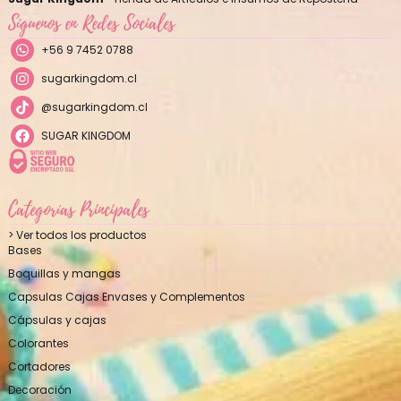
Síguenos en Redes Sociales
+56 9 7452 0788
sugarkingdom.cl
@sugarkingdom.cl
SUGAR KINGDOM
Categorías Principales
> Ver todos los productos
Bases
Boquillas y mangas
Capsulas Cajas Envases y Complementos
Cápsulas y cajas
Colorantes
Cortadores
Decoración