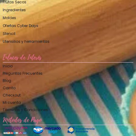
Frutos Secos
Ingredientes
Moldes
Ofertas Cyber Days
Stencil
Utensilios y herramientas
Enlaces de Interés
Inicio
Preguntas Frecuentes
Blog
Carrito
Checkout
Mi cuenta
Términos y Condiciones
Métodos de Pago