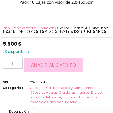
Inicio
>
Fechas especiales
>
Enamorados
> Pack de 10 Cajas 20x15x5 Visor Blanca
PACK DE 10 CAJAS 20X15X5 VISOR BLANCA
5.900
$
23 disponibles
AÑADIR AL CARRITO
SKU
20x15x5bla
Categorías
Capsulas Cajas Envases y Complementos
,
Cápsulas y cajas
,
Día de las madres
,
Día del
niño
,
Día del padre
,
Enamorados
,
Fechas
especiales
,
Navidad
,
Pascua
Descripción