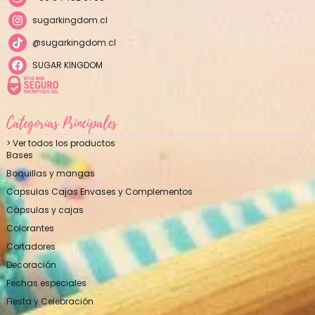
sugarkingdom.cl
@sugarkingdom.cl
SUGAR KINGDOM
Categorías Principales
> Ver todos los productos
Bases
Boquillas y mangas
Capsulas Cajas Envases y Complementos
Cápsulas y cajas
Colorantes
Cortadores
Decoración
Fechas especiales
Fiesta y Celebración