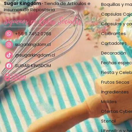
Sugar Kingdom ·
Tienda de Artículos e
Boquillas y m
Insumos de Repostería
Capsulas Caj
Síguenos en Redes Sociales
Cápsulas y ca
Colorantes
+56 9 7452 0788
Cortadores
sugarkingdom.cl
Decoración
@sugarkingdom.cl
Fechas espec
SUGAR KINGDOM
Fiesta y Cele
Frutos Secos
Ingredientes
Moldes
Ofertas Cybe
Stencil
Utensilios y h