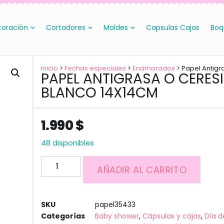
oración
Cortadores
Moldes
Capsulas Cajas
Boq
Inicio
>
Fechas especiales
>
Enamorados
> Papel Antigr
PAPEL ANTIGRASA O CERES
BLANCO 14X14CM
1.990
$
48 disponibles
AÑADIR AL CARRITO
SKU
papel35433
Categorías
Baby shower
,
Cápsulas y cajas
,
Día d