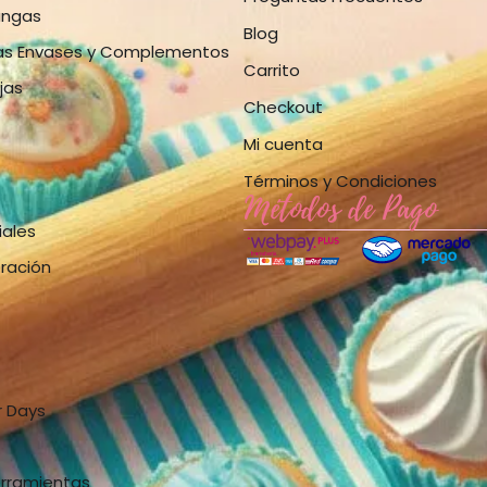
angas
Blog
as Envases y Complementos
Carrito
jas
Checkout
Mi cuenta
Términos y Condiciones
Métodos de Pago
iales
bración
r Days
erramientas