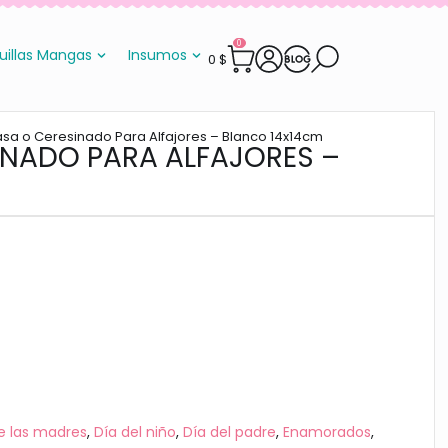
0
uillas Mangas
Insumos
0
$
asa o Ceresinado Para Alfajores – Blanco 14x14cm
INADO PARA ALFAJORES –
e las madres
,
Día del niño
,
Día del padre
,
Enamorados
,