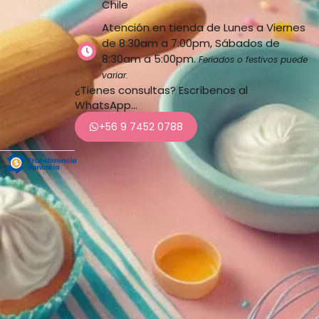
Chile
Atención en tienda de Lunes a Viernes
de 8:30am a 7:00pm, Sábados de
8:30am a 5:00pm.
Feriados o festivos puede
variar.
¿Tienes consultas? Escríbenos al
WhatsApp…
+56 9 7452 0788