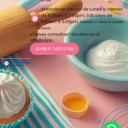
Atención en tienda de Lunes a Viernes
de 8:30am a 7:00pm, Sábados de
8:30am a 5:00pm.
Feriados o festivos puede
variar.
¿Tienes consultas? Escríbenos al
WhatsApp…
+56 9 7452 0788