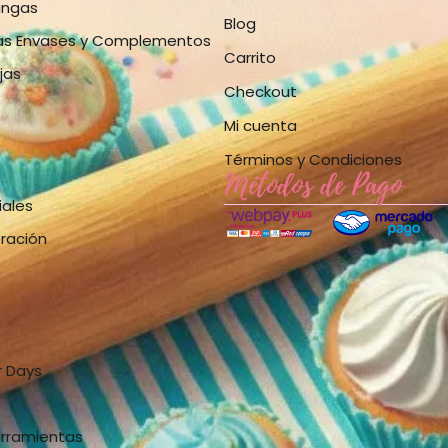
angas
Blog
as Envases y Complementos
Carrito
jas
Checkout
Mi cuenta
Términos y Condiciones
Métodos de Pago
iales
bración
r Days
erramientas