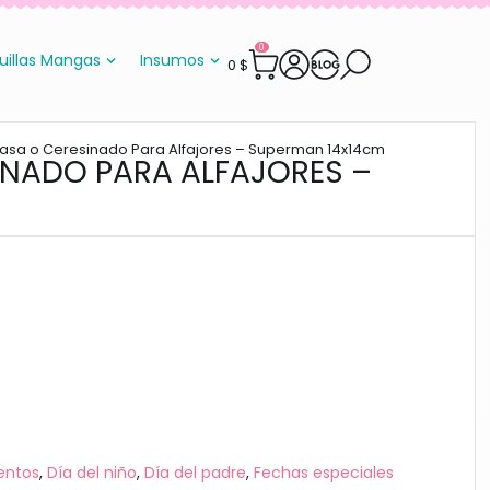
0
uillas Mangas
Insumos
0
$
rasa o Ceresinado Para Alfajores – Superman 14x14cm
INADO PARA ALFAJORES –
entos
,
Día del niño
,
Día del padre
,
Fechas especiales