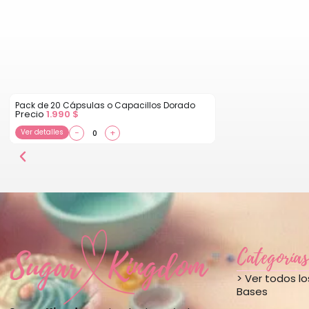
Pack de 20 Cápsulas o Capacillos Dorado
Precio
1.990
$
Ver detalles
−
+
Categorías
> Ver todos l
Bases