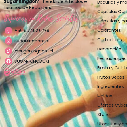
Sugar Kingdom ·
Tienda de Artículos e
Boquillas y m
Insumos de Repostería
Capsulas Caj
Síguenos en Redes Sociales
Cápsulas y ca
Colorantes
+56 9 7452 0788
Cortadores
sugarkingdom.cl
Decoración
@sugarkingdom.cl
Fechas espec
SUGAR KINGDOM
Fiesta y Cele
Frutos Secos
Ingredientes
Moldes
Ofertas Cybe
Stencil
Utensilios y h