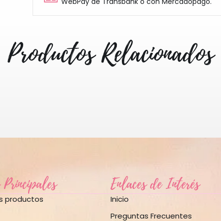
WebPay de Transbank o con Mercadopago.
Productos Relacionados
 Principales
Enlaces de Interés
os productos
Inicio
Preguntas Frecuentes