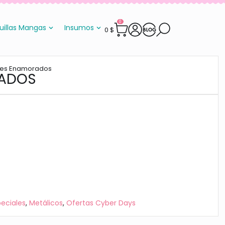
0
uillas Mangas
Insumos
0
$
res Enamorados
RADOS
eciales
,
Metálicos
,
Ofertas Cyber Days