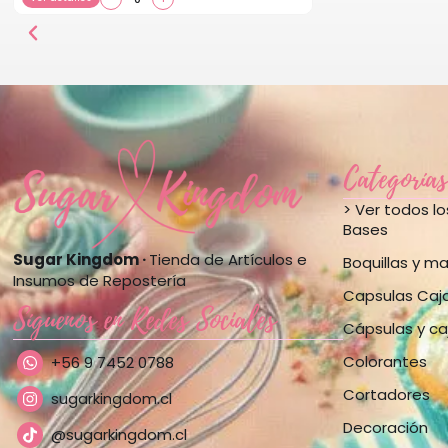
Categorías
> Ver todos l
Bases
Sugar Kingdom ·
Tienda de Artículos e
Boquillas y m
Insumos de Repostería
Capsulas Caj
Síguenos en Redes Sociales
Cápsulas y ca
Colorantes
+56 9 7452 0788
Cortadores
sugarkingdom.cl
Decoración
@sugarkingdom.cl