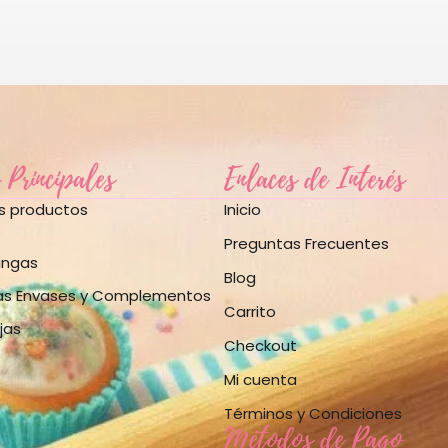
 Principales
Enlaces de Interés
os productos
Inicio
Preguntas Frecuentes
angas
Blog
as Envases y Complementos
Carrito
jas
Checkout
Mi cuenta
Términos y Condiciones
Métodos de Pago