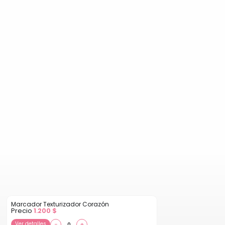
Marcador Texturizador Corazón
Precio
1.200
$
Ver detalles
−
+