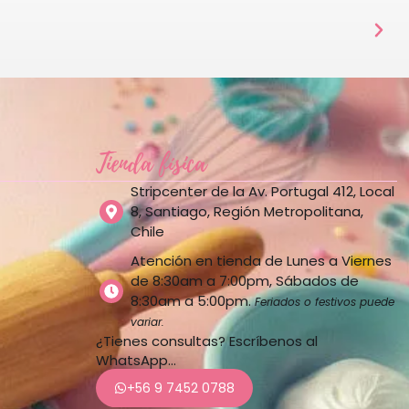
Tienda física
Stripcenter de la Av. Portugal 412, Local
8, Santiago, Región Metropolitana,
Chile
Atención en tienda de Lunes a Viernes
de 8:30am a 7:00pm, Sábados de
8:30am a 5:00pm.
Feriados o festivos puede
variar.
¿Tienes consultas? Escríbenos al
WhatsApp…
+56 9 7452 0788