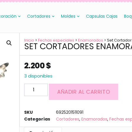
oración
Cortadores
Moldes
Capsulas Cajas
Boq
Inicio
>
Fechas especiales
>
Enamorados
> Set Cortado
SET CORTADORES ENAMO
2.200
$
3 disponibles
AÑADIR AL CARRITO
SKU
6925201511091
Categorías
Cortadores
,
Enamorados
,
Fechas esp