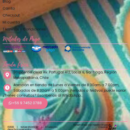
Blog
Carrito
Checkout
Mi cuenta
Términos y Condiciones
Métodos de Pago
Tienda física
Stripcenter de la Av. Portugal 412, Local 8, Santiago, Región
Metropolitana, Chile
Atención en tienda de Lunes a Viernes de 8:30am a 7:00pm,
Sábados de 8:30am a 5:00pm.
Feriados o festivos puede variar.
¿Tienes consultas? Escríbenos al WhatsApp…
+56 9 7452 0788
Desarrollado por Ingenia Grupo
Creativo
©2026
|
SUGAR KINGDOM
|
©Todos los
derechos reservados