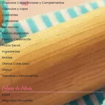
Capsulas Cajas Envases y Complementos
Cápsulas y cajas
Colorantes
Cortadores
Decoración
Fechas especiales
Fiesta y Celebración
Frutos Secos
Ingredientes
Moldes
Ofertas Cyber Days
Stencil
Utensilios y herramientas
Enlaces de Interés
Inicio
Preguntas Frecuentes