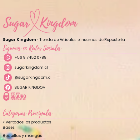
Sugar Kingdom ·
Tienda de Artículos e Insumos de Repostería
Síguenos en Redes Sociales
+56 9 7452 0788
sugarkingdom.cl
@sugarkingdom.cl
SUGAR KINGDOM
Categorías Principales
> Ver todos los productos
Bases
Boquillas y mangas