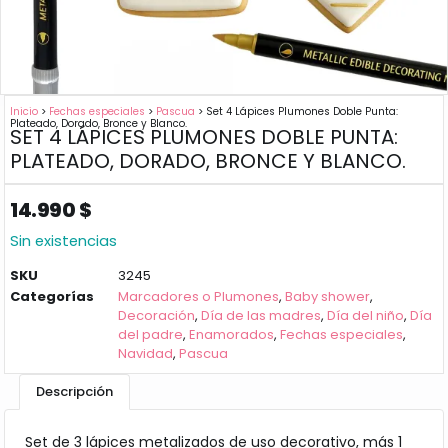
Inicio
>
Fechas especiales
>
Pascua
> Set 4 Lápices Plumones Doble Punta:
Plateado, Dorado, Bronce y Blanco.
SET 4 LÁPICES PLUMONES DOBLE PUNTA:
PLATEADO, DORADO, BRONCE Y BLANCO.
14.990
$
Sin existencias
SKU
3245
Categorías
Marcadores o Plumones
,
Baby shower
,
Decoración
,
Día de las madres
,
Día del niño
,
Día
del padre
,
Enamorados
,
Fechas especiales
,
Navidad
,
Pascua
Descripción
Set de 3 lápices metalizados de uso decorativo, más 1