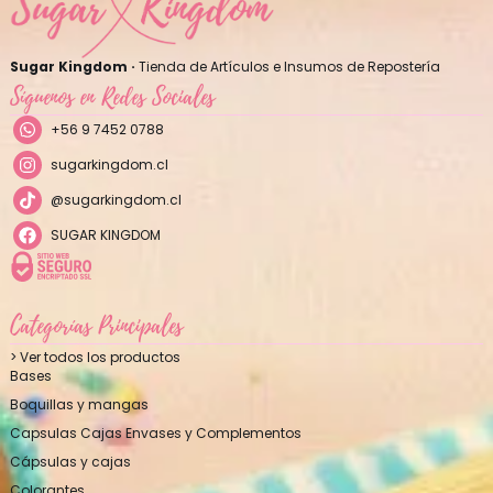
Sugar Kingdom ·
Tienda de Artículos e Insumos de Repostería
Síguenos en Redes Sociales
+56 9 7452 0788
sugarkingdom.cl
@sugarkingdom.cl
SUGAR KINGDOM
Categorías Principales
> Ver todos los productos
Bases
Boquillas y mangas
Capsulas Cajas Envases y Complementos
Cápsulas y cajas
Colorantes