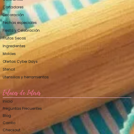
Cortadores
Decoración
Fechas especiales
Fiesta y Celebración
Frutos Secos
Ingredientes
Moldes
Ofertas Cyber Days
Stencil
Utensilios y herramientas
Enlaces de Interés
Inicio
Preguntas Frecuentes
Blog
Carrito
Checkout