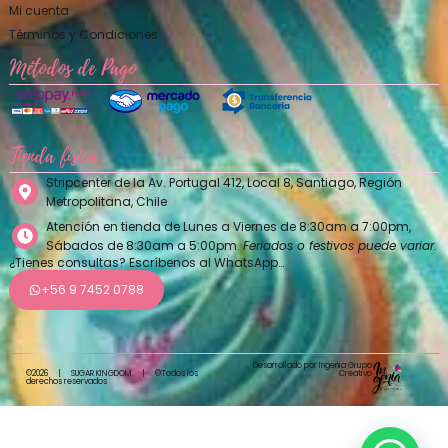
Mi cuenta
Términos y Condiciones
Métodos de Pago
Tienda física
Stripcenter de la Av. Portugal 412, Local 8, Santiago, Región
Metropolitana, Chile
Atención en tienda de Lunes a Viernes de 8:30am a 7:00pm,
Sábados de 8:30am a 5:00pm.
Feriados o festivos puede variar.
¿Tienes consultas? Escríbenos al WhatsApp…
+56 9 7452 0788
Desarrollado por Ingenia Grupo
Creativo
©2026
|
SUGAR KINGDOM
|
©Todos los
derechos reservados