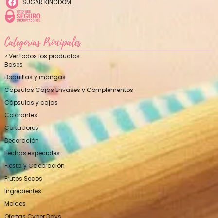
SUGAR KINGDOM
Categorías Principales
> Ver todos los productos
Bases
Boquillas y mangas
Capsulas Cajas Envases y Complementos
Cápsulas y cajas
Colorantes
Cortadores
Decoración
Fechas especiales
Fiesta y Celebración
Frutos Secos
Ingredientes
Moldes
Ofertas Cyber Days