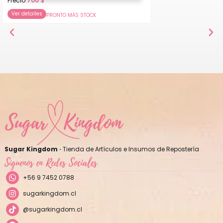
Precio
700
$
Ver detalles
PRONTO MÁS STOCK
Sugar Kingdom ·
Tienda de Artículos e Insumos de Repostería
Síguenos en Redes Sociales
+56 9 7452 0788
sugarkingdom.cl
@sugarkingdom.cl