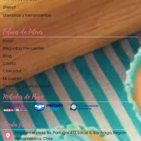
Stencil
Utensilios y herramientas
Enlaces de Interés
Inicio
Preguntas Frecuentes
Blog
Carrito
Checkout
Mi cuenta
Términos y Condiciones
Métodos de Pago
Tienda física
Stripcenter de la Av. Portugal 412, Local 8, Santiago, Región
Metropolitana, Chile