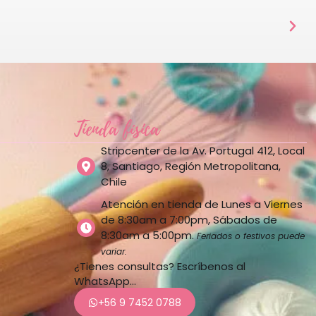
Tienda física
Stripcenter de la Av. Portugal 412, Local
8, Santiago, Región Metropolitana,
Chile
Atención en tienda de Lunes a Viernes
de 8:30am a 7:00pm, Sábados de
8:30am a 5:00pm.
Feriados o festivos puede
variar.
¿Tienes consultas? Escríbenos al
WhatsApp…
+56 9 7452 0788