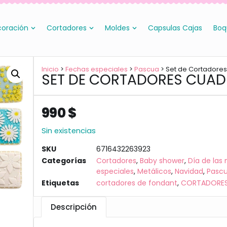
oración
Cortadores
Moldes
Capsulas Cajas
Boq
Inicio
>
Fechas especiales
>
Pascua
> Set de Cortadore
SET DE CORTADORES CUA
990
$
Sin existencias
SKU
6716432263923
Categorías
Cortadores
,
Baby shower
,
Día de las
especiales
,
Metálicos
,
Navidad
,
Pasc
Etiquetas
cortadores de fondant
,
CORTADORES
Descripción