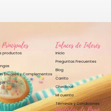
 Principales
Enlaces de Interés
os productos
Inicio
Preguntas Frecuentes
angas
Blog
as Envases y Complementos
Carrito
jas
Checkout
Mi cuenta
Términos y Condiciones
Métodos de Pago