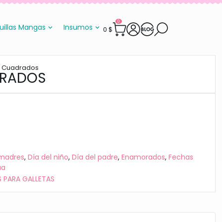
0
uillas Mangas
Insumos
0
$
s Cuadrados
DRADOS
 madres
,
Día del niño
,
Día del padre
,
Enamorados
,
Fechas
ua
 PARA GALLETAS