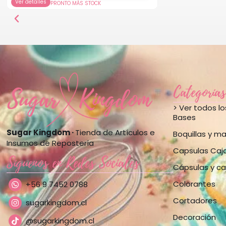
Ver detalles
PRONTO MÁS STOCK
Categorías
> Ver todos l
Bases
Sugar Kingdom ·
Tienda de Artículos e
Boquillas y m
Insumos de Repostería
Capsulas Caj
Síguenos en Redes Sociales
Cápsulas y ca
Colorantes
+56 9 7452 0788
Cortadores
sugarkingdom.cl
Decoración
@sugarkingdom.cl