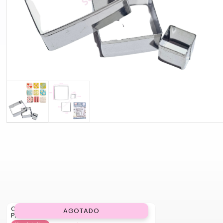
Cortador Corona
AGOTADO
Precio
700
$