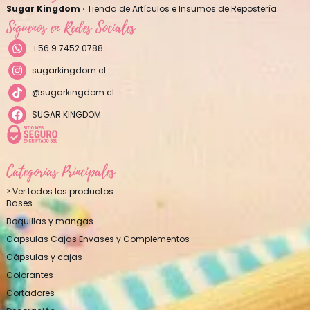
Sugar Kingdom ·
Tienda de Artículos e Insumos de Repostería
Síguenos en Redes Sociales
+56 9 7452 0788
sugarkingdom.cl
@sugarkingdom.cl
SUGAR KINGDOM
Categorías Principales
> Ver todos los productos
Bases
Boquillas y mangas
Capsulas Cajas Envases y Complementos
Cápsulas y cajas
Colorantes
Cortadores