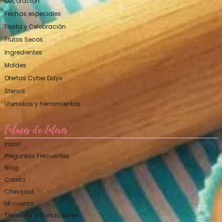
Decoración
Fechas especiales
Fiesta y Celebración
Frutos Secos
Ingredientes
Moldes
Ofertas Cyber Days
Stencil
Utensilios y herramientas
Enlaces de Interés
Inicio
Preguntas Frecuentes
Blog
Carrito
Checkout
Mi cuenta
Términos y Condiciones