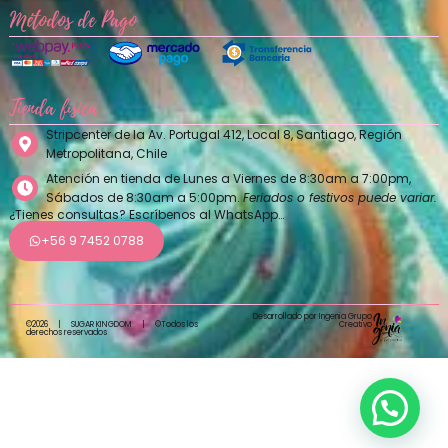
Métodos de Pago
Tienda física
Stripcenter de la Av. Portugal 412, Local 8, Santiago, Región
Metropolitana, Chile
Atención en tienda de Lunes a Viernes de 8:30am a 7:00pm,
Sábados de 8:30am a 5:00pm.
Feriados o festivos puede variar.
¿Tienes consultas? Escríbenos al WhatsApp…
+56 9 7452 0788
Desarrollado por Ingenia Grupo
Creativo
©2026
|
SUGAR KINGDOM
|
©Todos los
derechos reservados