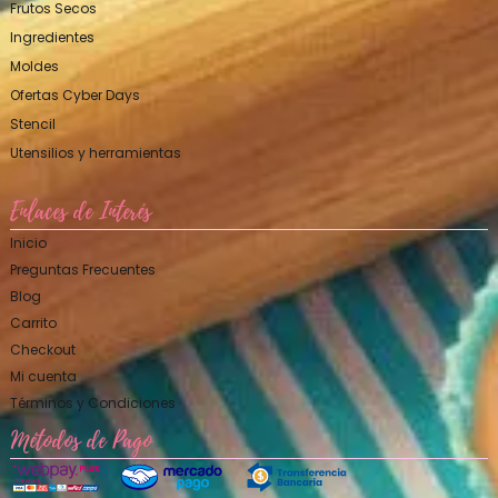
Frutos Secos
Ingredientes
Moldes
Ofertas Cyber Days
Stencil
Utensilios y herramientas
Enlaces de Interés
Inicio
Preguntas Frecuentes
Blog
Carrito
Checkout
Mi cuenta
Términos y Condiciones
Métodos de Pago