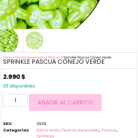
Inicio
>
Fechas especiales
>
Pascua
> Sprinkle Pascua Conejo Verde
SPRINKLE PASCUA CONEJO VERDE
2.990
$
29 disponibles
AÑADIR AL CARRITO
SKU
3939
Categorías
Decoración
,
Fechas especiales
,
Pascua
,
Sprinkles