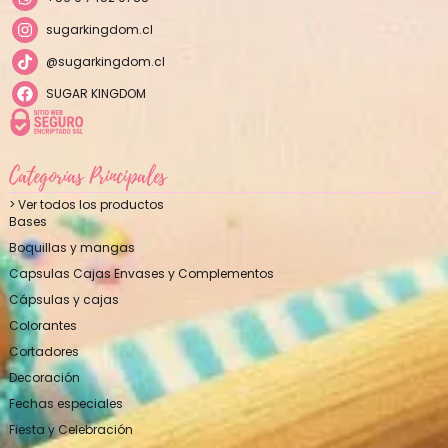
sugarkingdom.cl
@sugarkingdom.cl
SUGAR KINGDOM
Categorías Principales
> Ver todos los productos
Bases
Boquillas y mangas
Capsulas Cajas Envases y Complementos
Cápsulas y cajas
Colorantes
Cortadores
Decoración
Fechas especiales
Fiesta y Celebración