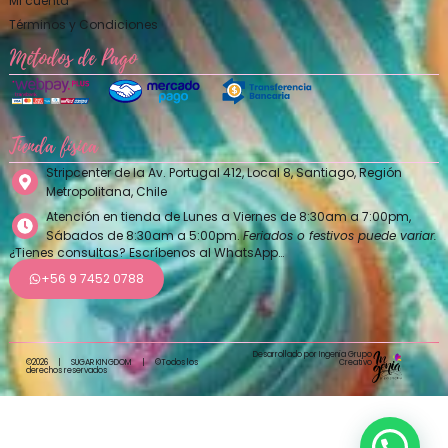
Mi cuenta
Términos y Condiciones
Métodos de Pago
Tienda física
Stripcenter de la Av. Portugal 412, Local 8, Santiago, Región
Metropolitana, Chile
Atención en tienda de Lunes a Viernes de 8:30am a 7:00pm,
Sábados de 8:30am a 5:00pm.
Feriados o festivos puede variar.
¿Tienes consultas? Escríbenos al WhatsApp…
+56 9 7452 0788
Desarrollado por Ingenia Grupo
Creativo
©2026
|
SUGAR KINGDOM
|
©Todos los
derechos reservados