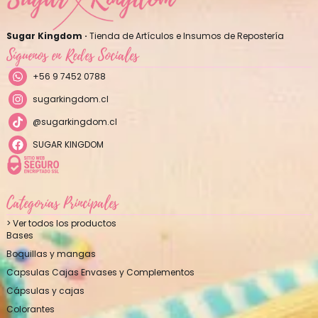
Sugar Kingdom ·
Tienda de Artículos e Insumos de Repostería
Síguenos en Redes Sociales
+56 9 7452 0788
sugarkingdom.cl
@sugarkingdom.cl
SUGAR KINGDOM
Categorías Principales
> Ver todos los productos
Bases
Boquillas y mangas
Capsulas Cajas Envases y Complementos
Cápsulas y cajas
Colorantes