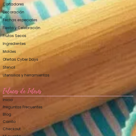
Cortadores
Decoración
Fechas especiales
Fiesta y Celebración
Frutos Secos
Ingredientes
Moldes
Ofertas Cyber Days
Stencil
Utensilios y herramientas
Enlaces de Interés
Inicio
Preguntas Frecuentes
Blog
Carrito
Checkout