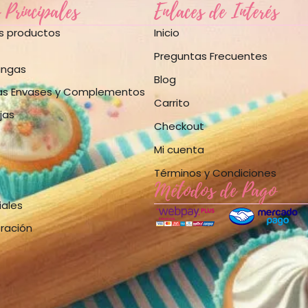
 Principales
Enlaces de Interés
os productos
Inicio
Preguntas Frecuentes
angas
Blog
as Envases y Complementos
Carrito
jas
Checkout
Mi cuenta
Términos y Condiciones
Métodos de Pago
iales
bración