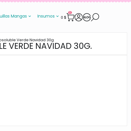
0
uillas Mangas
Insumos
0
$
posoluble Verde Navidad 30g.
LE VERDE NAVIDAD 30G.