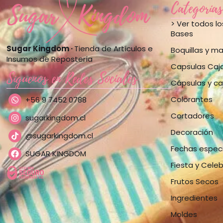
Categorías
> Ver todos l
Bases
Sugar Kingdom ·
Tienda de Artículos e
Boquillas y m
Insumos de Repostería
Capsulas Caj
Síguenos en Redes Sociales
Cápsulas y ca
Colorantes
+56 9 7452 0788
Cortadores
sugarkingdom.cl
Decoración
@sugarkingdom.cl
Fechas espec
SUGAR KINGDOM
Fiesta y Cele
Frutos Secos
Ingredientes
Moldes