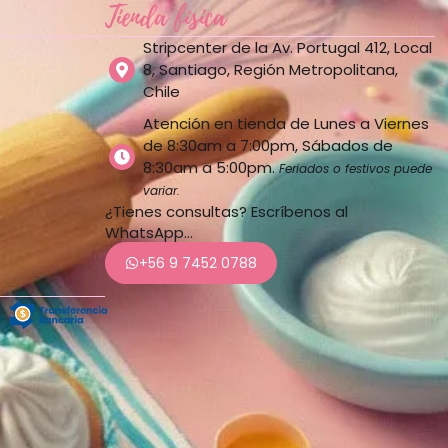
Tienda física
Stripcenter de la Av. Portugal 412, Local
8, Santiago, Región Metropolitana,
Chile
Atención en tienda de Lunes a Viernes
de 8:30am a 7:00pm, Sábados de
8:30am a 5:00pm.
Feriados o festivos puede
variar.
¿Tienes consultas? Escríbenos al
WhatsApp…
+56 9 7452 0788