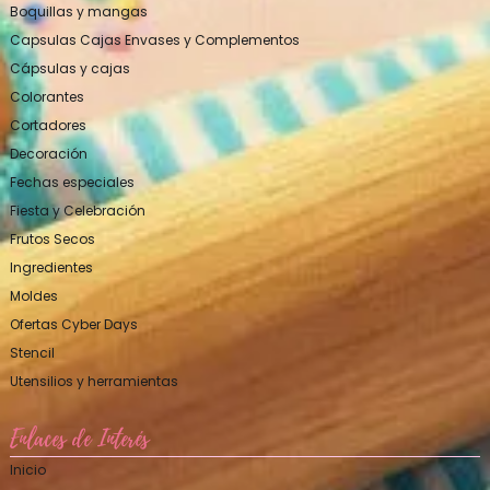
Boquillas y mangas
Capsulas Cajas Envases y Complementos
Cápsulas y cajas
Colorantes
Cortadores
Decoración
Fechas especiales
Fiesta y Celebración
Frutos Secos
Ingredientes
Moldes
Ofertas Cyber Days
Stencil
Utensilios y herramientas
Enlaces de Interés
Inicio