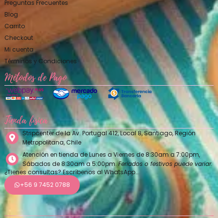
Preguntas Frecuentes
Blog
Carrito
Checkout
Mi cuenta
Términos y Condiciones
Métodos de Pago
Tienda física
Stripcenter de la Av. Portugal 412, Local 8, Santiago, Región
Metropolitana, Chile
Atención en tienda de Lunes a Viernes de 8:30am a 7:00pm,
Sábados de 8:30am a 5:00pm.
Feriados o festivos puede variar.
¿Tienes consultas? Escríbenos al WhatsApp…
+56 9 7452 0788