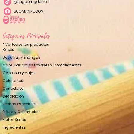
@sugarkingdom.cl
SUGAR KINGDOM
Categorías Principales
> Ver todos los productos
Bases
Boquillas y mangas
Capsulas Cajas Envases y Complementos
Cápsulas y cajas
Colorantes
Cortadores
Decoración
Fechas especiales
Fiesta y Celebración
Frutos Secos
Ingredientes