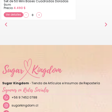
Set de 50 Mini Bases Cuadradas Doradas
9cm
Precio
4.490
$
Ver detalles
−
+
Sugar Kingdom ·
Tienda de Artículos e Insumos de Repostería
Síguenos en Redes Sociales
+56 9 7452 0788
sugarkingdom.cl