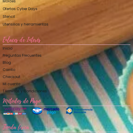
Moldes
Ofertas Cyber Days
Stencil
Utensilios y herramientas
Enlaces de Interés
Inicio
Preguntas Frecuentes
Blog
Carrito
Checkout
Mi cuenta
Términos y Condiciones
Métodos de Pago
Tienda física