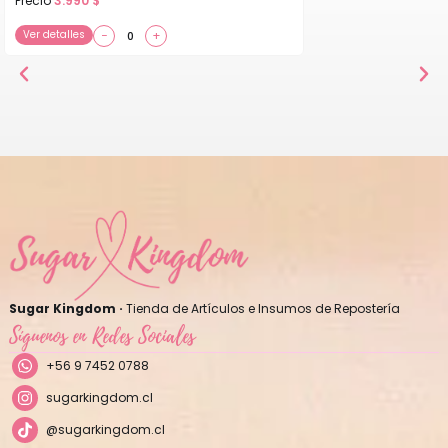
Precio
3.990
$
Ver detalles
−
+
Sugar Kingdom ·
Tienda de Artículos e Insumos de Repostería
Síguenos en Redes Sociales
+56 9 7452 0788
sugarkingdom.cl
@sugarkingdom.cl