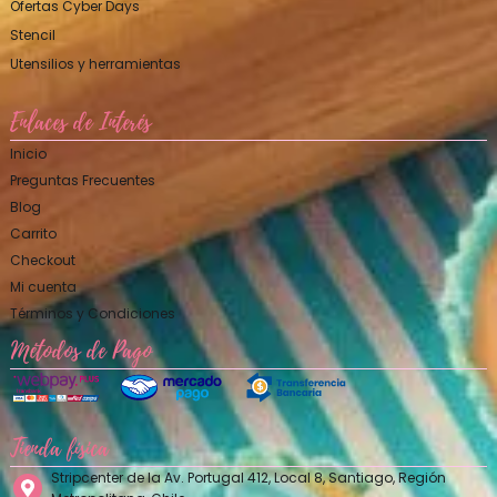
Ofertas Cyber Days
Stencil
Utensilios y herramientas
Enlaces de Interés
Inicio
Preguntas Frecuentes
Blog
Carrito
Checkout
Mi cuenta
Términos y Condiciones
Métodos de Pago
Tienda física
Stripcenter de la Av. Portugal 412, Local 8, Santiago, Región