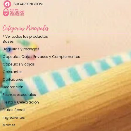
SUGAR KINGDOM
Categorías Principales
> Ver todos los productos
Bases
Boquillas y mangas
Capsulas Cajas Envases y Complementos
Cápsulas y cajas
Colorantes
Cortadores
Decoración
Fechas especiales
Fiesta y Celebración
Frutos Secos
Ingredientes
Moldes