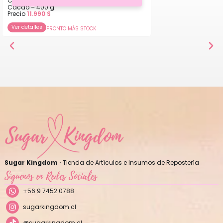
Chocolate Blanco – Callebaut W2 – 28%
Cacao – 400 g.
Precio
11.990
$
Ver detalles
PRONTO MÁS STOCK
Sugar Kingdom ·
Tienda de Artículos e Insumos de Repostería
Síguenos en Redes Sociales
+56 9 7452 0788
sugarkingdom.cl
@sugarkingdom.cl