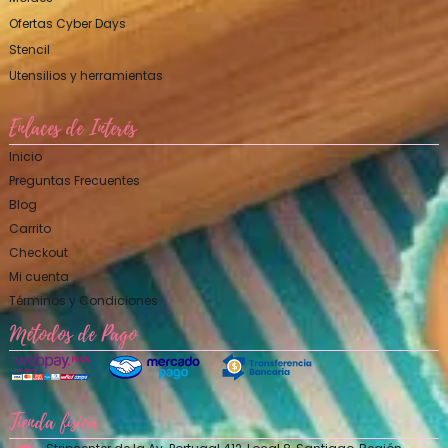
Ofertas Cyber Days
Stencil
Utensilios y herramientas
Enlaces de Interés
Inicio
Preguntas Frecuentes
Blog
Carrito
Checkout
Mi cuenta
Términos y Condiciones
Métodos de Pago
Tienda física