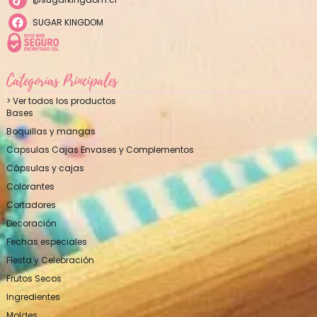
SUGAR KINGDOM
Categorías Principales
> Ver todos los productos
Bases
Boquillas y mangas
Capsulas Cajas Envases y Complementos
Cápsulas y cajas
Colorantes
Cortadores
Decoración
Fechas especiales
Fiesta y Celebración
Frutos Secos
Ingredientes
Moldes