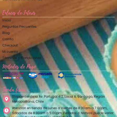
Enlaces de Interés
Inicio
Preguntas Frecuentes
Blog
Carrito
Checkout
Mi cuenta
Términos y Condiciones
Métodos de Pago
Tienda física
Stripcenter de la Av. Portugal 412, Local 8, Santiago, Región
Metropolitana, Chile
Atención en tienda de Lunes a Viernes de 8:30am a 7:00pm,
Sábados de 8:30am a 5:00pm.
Feriados o festivos puede variar.