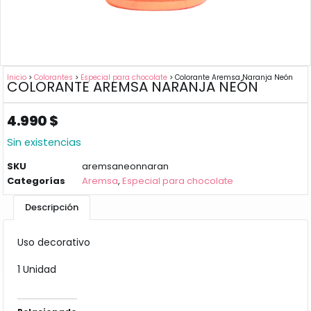
Inicio
>
Colorantes
>
Especial para chocolate
> Colorante Aremsa Naranja Neón
COLORANTE AREMSA NARANJA NEÓN
4.990
$
Sin existencias
SKU
aremsaneonnaran
Categorías
Aremsa
,
Especial para chocolate
Descripción
Uso decorativo
1 Unidad