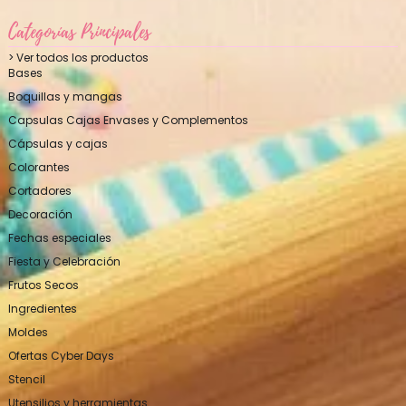
Categorías Principales
> Ver todos los productos
Bases
Boquillas y mangas
Capsulas Cajas Envases y Complementos
Cápsulas y cajas
Colorantes
Cortadores
Decoración
Fechas especiales
Fiesta y Celebración
Frutos Secos
Ingredientes
Moldes
Ofertas Cyber Days
Stencil
Utensilios y herramientas