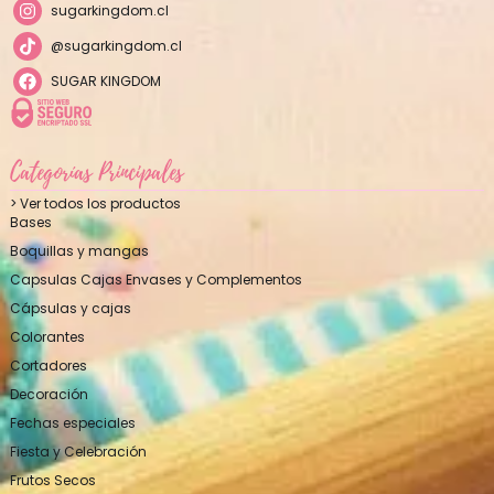
sugarkingdom.cl
@sugarkingdom.cl
SUGAR KINGDOM
Categorías Principales
> Ver todos los productos
Bases
Boquillas y mangas
Capsulas Cajas Envases y Complementos
Cápsulas y cajas
Colorantes
Cortadores
Decoración
Fechas especiales
Fiesta y Celebración
Frutos Secos