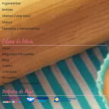
Ingredientes
Moldes
Ofertas Cyber Days
Stencil
Utensilios y herramientas
Enlaces de Interés
Inicio
Preguntas Frecuentes
Blog
Carrito
Checkout
Mi cuenta
Términos y Condiciones
Métodos de Pago