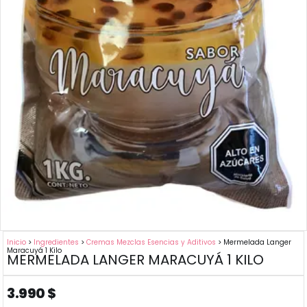
Inicio
>
Ingredientes
>
Cremas Mezclas Esencias y Aditivos
> Mermelada Langer
Maracuyá 1 Kilo
MERMELADA LANGER MARACUYÁ 1 KILO
3.990
$