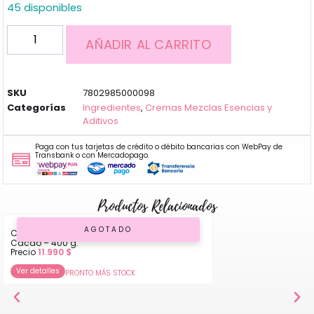
45 disponibles
AÑADIR AL CARRITO
SKU
7802985000098
Categorías
Ingredientes
,
Cremas Mezclas Esencias y
Aditivos
Paga con tus tarjetas de crédito o débito bancarias con WebPay de
Transbank o con Mercadopago.
Productos Relacionados
AGOTADO
Chocolate Blanco – Callebaut W2 – 28%
Cacao – 400 g.
Precio
11.990
$
Ver detalles
PRONTO MÁS STOCK