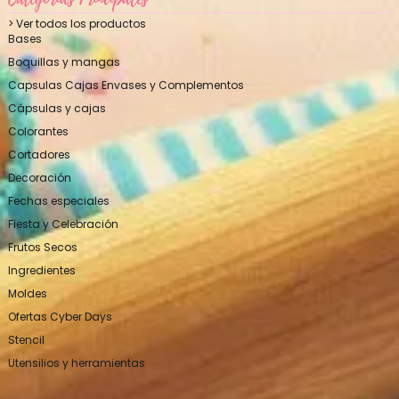
> Ver todos los productos
Bases
Boquillas y mangas
Capsulas Cajas Envases y Complementos
Cápsulas y cajas
Colorantes
Cortadores
Decoración
Fechas especiales
Fiesta y Celebración
Frutos Secos
Ingredientes
Moldes
Ofertas Cyber Days
Stencil
Utensilios y herramientas