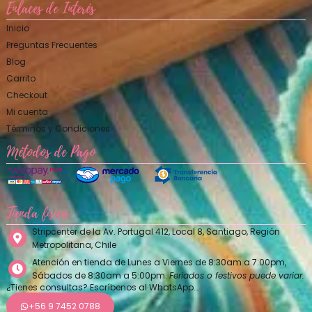
Enlaces de Interés
Inicio
Preguntas Frecuentes
Blog
Carrito
Checkout
Mi cuenta
Términos y Condiciones
Métodos de Pago
Tienda física
Stripcenter de la Av. Portugal 412, Local 8, Santiago, Región
Metropolitana, Chile
Atención en tienda de Lunes a Viernes de 8:30am a 7:00pm,
Sábados de 8:30am a 5:00pm.
Feriados o festivos puede variar.
¿Tienes consultas? Escríbenos al WhatsApp…
+56 9 7452 0788